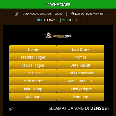
WHATSAPP
DOWNLOAD APLIKASI TOGEL
DAFTAR JADI MEMBER
TELEGRAM
LIVECHAT
Home
Live Draw
Prediksi Togel
Promosi
Jadwal Togel
Data Result
Slot Gacor
Bbfs Generator
Paito Warna
Konv. Toto SGP
Buku Mimpi
Bukti Jackpot
Keluhan
Panduan
SELAMAT DATANG DI
DENSUSTOTO
AG