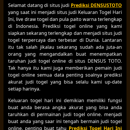
Selamat datang di situs judi
Prediksi DENSUSTOTO
yang saat ini menjadi situs judi Keluaran Togel Hari
Ini, live draw togel dan pula paito warna terlengkap
di Indonesia. Prediksi togel online yang kami
siapkan sekarang terlengkap dan menjadi situs judi
togel terpercaya dan terbesar di Dunia. Lantaran
itu tak salah jikalau sekarang sudah ada juta-an
orang yang mengandalkan buat menempatkan
taruhan judi togel online di situs DENSUS TOTO.
Tak hanya itu kami juga memberikan pemain judi
togel online semua data penting soalnya prediksi
akurat judi togel yang bisa selalu kami up-date
setiap harinya.
Keluaran togel hari ini demikian memiliki fungsi
buat anda berasa angka akurat yang bisa anda
taruhkan di permainan judi togel online. menjadi
buat anda yang saar ini tengah bermain judi togel
online, penting buat tahu
Prediksi Togel Hari Ini