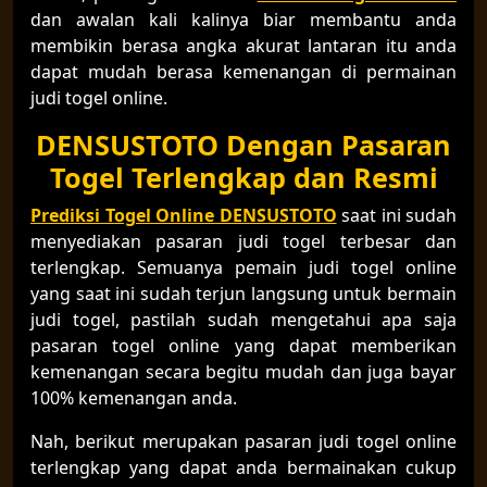
dan awalan kali kalinya biar membantu anda
membikin berasa angka akurat lantaran itu anda
dapat mudah berasa kemenangan di permainan
judi togel online.
DENSUSTOTO Dengan Pasaran
Togel Terlengkap dan Resmi
Prediksi Togel Online DENSUSTOTO
saat ini sudah
menyediakan pasaran judi togel terbesar dan
terlengkap. Semuanya pemain judi togel online
yang saat ini sudah terjun langsung untuk bermain
judi togel, pastilah sudah mengetahui apa saja
pasaran togel online yang dapat memberikan
kemenangan secara begitu mudah dan juga bayar
100% kemenangan anda.
Nah, berikut merupakan pasaran judi togel online
terlengkap yang dapat anda bermainakan cukup