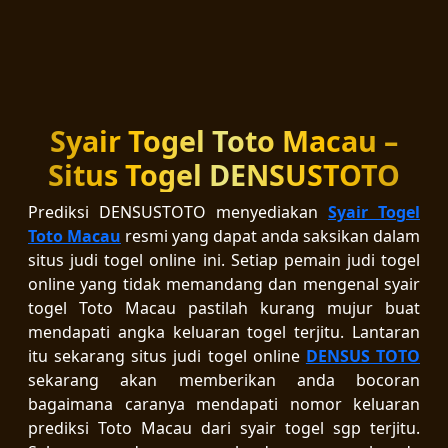
Syair Togel Toto Macau –
Situs Togel DENSUSTOTO
Prediksi DENSUSTOTO menyediakan
Syair Togel
Toto Macau
resmi yang dapat anda saksikan dalam
situs judi togel online ini. Setiap pemain judi togel
online yang tidak memandang dan mengenal syair
togel Toto Macau pastilah kurang mujur buat
mendapati angka keluaran togel terjitu. Lantaran
itu sekarang situs judi togel online
DENSUS TOTO
sekarang akan memberikan anda bocoran
bagaimana caranya mendapati nomor keluaran
prediksi Toto Macau dari syair togel sgp terjitu.