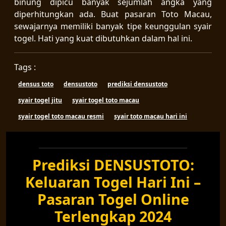
binung dipicu banyak sejumlah angka yang
diperhitungkan ada. Buat pasaran Toto Macau,
sewajarnya memiliki banyak tipe keunggulan syair
togel. Hati yang kuat dibutuhkan dalam hal ini.
Tags :
densus toto
densustoto
prediksi densustoto
syair togel jitu
syair togel toto macau
syair togel toto macau resmi
syair toto macau hari ini
Prediksi DENSUSTOTO:
Keluaran Togel Hari Ini –
Pasaran Togel Online
Terlengkap 2024