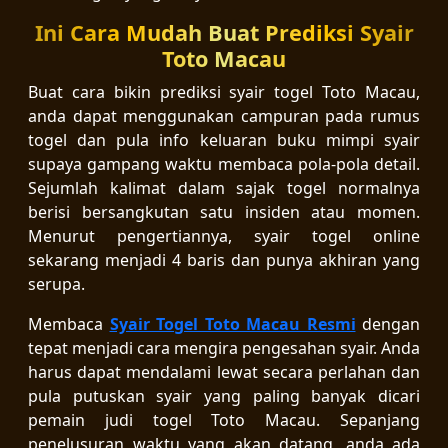
Ini Cara Mudah Buat Prediksi Syair
Toto Macau
Buat cara bikin prediksi syair togel Toto Macau,
anda dapat menggunakan campuran pada rumus
togel dan pula info keluaran buku mimpi syair
supaya gampang waktu membaca pola-pola detail.
Sejumlah kalimat dalam sajak togel normalnya
berisi bersangkutan satu insiden atau momen.
Menurut pengertiannya, syair togel online
sekarang menjadi 4 baris dan punya akhiran yang
serupa.
Membaca
Syair Togel Toto Macau Resmi
dengan
tepat menjadi cara mengira pengesahan syair. Anda
harus dapat mendalami lewat secara perlahan dan
pula putuskan syair yang paling banyak dicari
pemain judi togel Toto Macau. Sepanjang
penelusuran waktu yang akan datang, anda ada