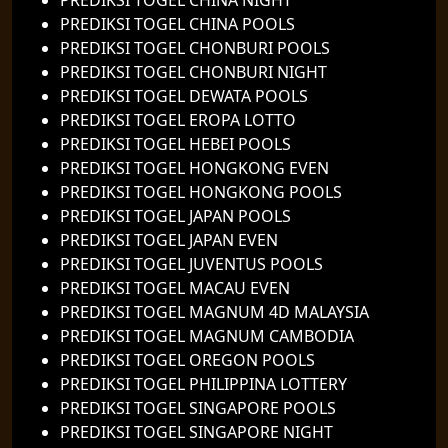
PREDIKSI TOGEL CHINA POOLS
PREDIKSI TOGEL CHONBURI POOLS
PREDIKSI TOGEL CHONBURI NIGHT
PREDIKSI TOGEL DEWATA POOLS
PREDIKSI TOGEL EROPA LOTTO
PREDIKSI TOGEL HEBEI POOLS
PREDIKSI TOGEL HONGKONG EVEN
PREDIKSI TOGEL HONGKONG POOLS
PREDIKSI TOGEL JAPAN POOLS
PREDIKSI TOGEL JAPAN EVEN
PREDIKSI TOGEL JUVENTUS POOLS
PREDIKSI TOGEL MACAU EVEN
PREDIKSI TOGEL MAGNUM 4D MALAYSIA
PREDIKSI TOGEL MAGNUM CAMBODIA
PREDIKSI TOGEL OREGON POOLS
PREDIKSI TOGEL PHILIPPINA LOTTERY
PREDIKSI TOGEL SINGAPORE POOLS
PREDIKSI TOGEL SINGAPORE NIGHT