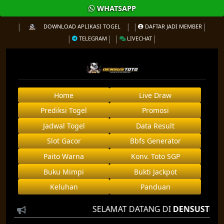
WHATSAPP
DOWNLOAD APLIKASI TOGEL
DAFTAR JADI MEMBER
TELEGRAM
LIVECHAT
Home
Live Draw
Prediksi Togel
Promosi
Jadwal Togel
Data Result
Slot Gacor
Bbfs Generator
Paito Warna
Konv. Toto SGP
Buku Mimpi
Bukti Jackpot
Keluhan
Panduan
SELAMAT DATANG DI
DENSUSTOTO
AGE