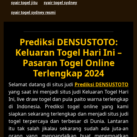
syair togel jitu
syair togel sydney
syair togel sydney resmi
Prediksi DENSUSTOTO:
Keluaran Togel Hari Ini –
Pasaran Togel Online
Terlengkap 2024
Selamat datang di situs judi
Prediksi DENSUSTOTO
yang saat ini menjadi situs judi Keluaran Togel Hari
Ini, live draw togel dan pula paito warna terlengkap
di Indonesia. Prediksi togel online yang kami
siapkan sekarang terlengkap dan menjadi situs judi
togel terpercaya dan terbesar di Dunia. Lantaran
itu tak salah jikalau sekarang sudah ada juta-an
orang yang mengandalkan buat menempatkan