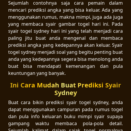
Sejumlah contohnya saja cara pemain dalam
mencari prediksi angka yang bisa keluar. Ada yang
menggunakan rumus, makna mimpi, juga ada juga
yang membaca syair gambar togel hari ini. Pada
syair togel sydney hari ini yang telah menjadi cara
paling jitu buat anda mengenal dan membaca
prediksi angka yang kedepannya akan keluar. Syair
togel sydney menjadi soal yang begitu penting buat
anda yang kedepannya segera bisa menolong anda
buat bisa mendapati kemenangan dan pula
keuntungan yang banyak.
Ini Cara Mudah Buat Prediksi Syair
Sydney
Buat cara bikin prediksi syair togel sydney, anda
dapat menggunakan campuran pada rumus togel
dan pula info keluaran buku mimpi syair supaya
gampang waktu membaca pola-pola detail.
Sejumlah kalimat dalam sajak togel normalnya