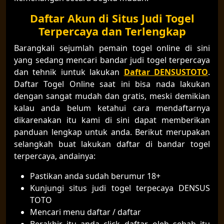
Daftar Akun di Situs Judi Togel
Terpercaya dan Terlengkap
Barangkali sejumlah pemain togel online di sini
yang sedang mencari bandar judi togel terpercaya
dan tehnik iuntuk lakukan
Daftar DENSUSTOTO
.
Daftar Togel Online saat ini bisa nada lakukan
dengan sangat mudah dan gratis, meski demikian
kalau anda belum ketahui cara mendaftarnya
dikarenakan itu kami di sini dapat memberikan
panduan lengkap untuk anda. Berikut merupakan
selangkah buat lakukan daftar di bandar togel
terpercaya, andainya:
Pastikan anda sudah berumur 18+
Kunjungi situs judi togel terpecaya DENSUS
TOTO
Mencari menu daftar / daftar
Berakhir itu anda click daftar, oleh sebab itu