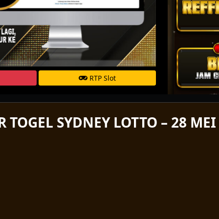
RTP Slot
R TOGEL SYDNEY LOTTO – 28 MEI