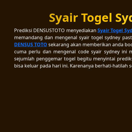
Syair Togel S
Prediksi DENSUSTOTO menyediakan
Syair Togel Sy
memandang dan mengenal syair togel sydney pastila
DENSUS TOTO
sekarang akan memberikan anda bocor
cuma perlu dan mengenal code syair sydney ini me
sejumlah penggemar togel begitu menyintai prediksi
bisa keluar pada hari ini. Karenanya berhati-hatilah