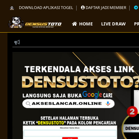
DOWNLOAD APLIKASI TOGEL
DAFTAR JADI MEMBER
HOME
LIVE DRAW
P