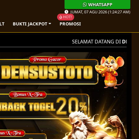
WHATSAPP
JUMAT, 07 AGU 2026 (
1:24:29 AM
)
LT
BUKTI JACKPOT
PROMOSI
SELAMAT DATANG DI
DENSUSTO