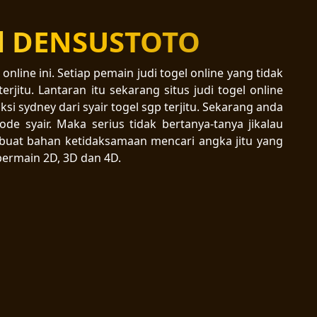
gel DENSUSTOTO
nline ini. Setiap pemain judi togel online yang tidak
itu. Lantaran itu sekarang situs judi togel online
sydney dari syair togel sgp terjitu. Sekarang anda
e syair. Maka serius tidak bertanya-tanya jikalau
ai buat bahan ketidaksamaan mencari angka jitu yang
 bermain 2D, 3D dan 4D.