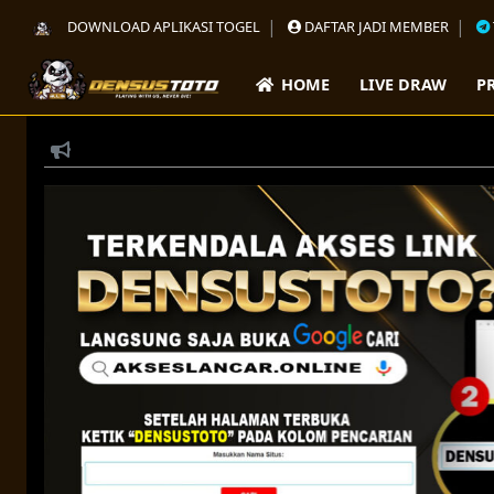
DOWNLOAD APLIKASI TOGEL
DAFTAR JADI MEMBER
HOME
LIVE DRAW
P