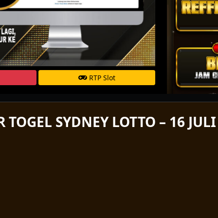
RTP Slot
R TOGEL SYDNEY LOTTO – 16 JULI