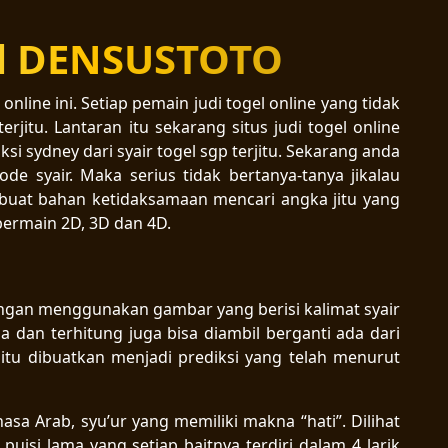
gel DENSUSTOTO
nline ini. Setiap pemain judi togel online yang tidak
itu. Lantaran itu sekarang situs judi togel online
sydney dari syair togel sgp terjitu. Sekarang anda
e syair. Maka serius tidak bertanya-tanya jikalau
ai buat bahan ketidaksamaan mencari angka jitu yang
 bermain 2D, 3D dan 4D.
gan menggunakan gambar yang berisi kalimat syair
a dan terhitung juga bisa diambil berganti ada dari
 itu dibuatkan menjadi prediksi yang telah menurut
sa Arab, syu’ur yang memiliki makna “hati”. Dilihat
puisi lama yang setiap baitnya terdiri dalam 4 larik