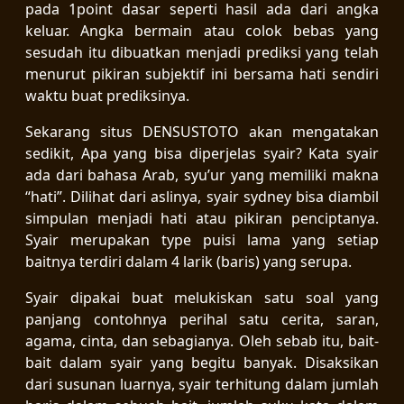
pada 1point dasar seperti hasil ada dari angka
keluar. Angka bermain atau colok bebas yang
sesudah itu dibuatkan menjadi prediksi yang telah
menurut pikiran subjektif ini bersama hati sendiri
waktu buat prediksinya.
Sekarang situs DENSUSTOTO akan mengatakan
sedikit, Apa yang bisa diperjelas syair? Kata syair
ada dari bahasa Arab, syu’ur yang memiliki makna
“hati”. Dilihat dari aslinya, syair sydney bisa diambil
simpulan menjadi hati atau pikiran penciptanya.
Syair merupakan type puisi lama yang setiap
baitnya terdiri dalam 4 larik (baris) yang serupa.
Syair dipakai buat melukiskan satu soal yang
panjang contohnya perihal satu cerita, saran,
agama, cinta, dan sebagianya. Oleh sebab itu, bait-
bait dalam syair yang begitu banyak. Disaksikan
dari susunan luarnya, syair terhitung dalam jumlah