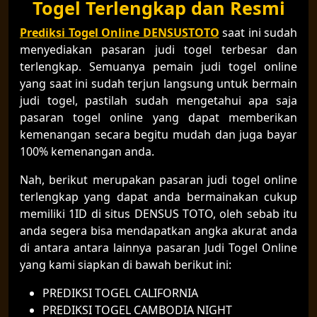
Togel Terlengkap dan Resmi
Prediksi Togel Online DENSUSTOTO
saat ini sudah
menyediakan pasaran judi togel terbesar dan
terlengkap. Semuanya pemain judi togel online
yang saat ini sudah terjun langsung untuk bermain
judi togel, pastilah sudah mengetahui apa saja
pasaran togel online yang dapat memberikan
kemenangan secara begitu mudah dan juga bayar
100% kemenangan anda.
Nah, berikut merupakan pasaran judi togel online
terlengkap yang dapat anda bermainakan cukup
memiliki 1ID di situs DENSUS TOTO, oleh sebab itu
anda segera bisa mendapatkan angka akurat anda
di antara antara lainnya pasaran Judi Togel Online
yang kami siapkan di bawah berikut ini:
PREDIKSI TOGEL CALIFORNIA
PREDIKSI TOGEL CAMBODIA NIGHT