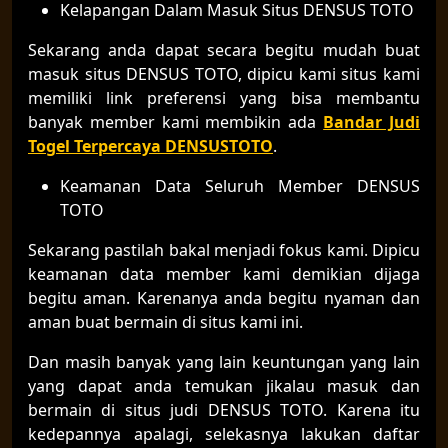
Kelapangan Dalam Masuk Situs DENSUS TOTO
Sekarang anda dapat secara begitu mudah buat
masuk situs DENSUS TOTO, dipicu kami situs kami
memiliki link preferensi yang bisa membantu
banyak member kami membikin ada
Bandar Judi
Togel Terpercaya DENSUSTOTO
.
Keamanan Data Seluruh Member DENSUS
TOTO
Sekarang pastilah bakal menjadi fokus kami. Dipicu
keamanan data member kami demikian dijaga
begitu aman. Karenanya anda begitu nyaman dan
aman buat bermain di situs kami ini.
Dan masih banyak yang lain keuntungan yang lain
yang dapat anda temukan jikalau masuk dan
bermain di situs judi DENSUS TOTO. Karena itu
kedepannya apalagi, selekasnya lakukan daftar