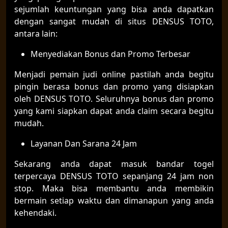
sejumlah keuntungan yang bisa anda dapatkan
dengan sangat mudah di situs DENSUS TOTO,
antara lain:
Menyediakan Bonus dan Promo Terbesar
Menjadi pemain judi online pastilah anda begitu
pingin berasa bonus dan promo yang disiapkan
oleh DENSUS TOTO. Seluruhnya bonus dan promo
yang kami siapkan dapat anda claim secara begitu
mudah.
Layanan Dan Sarana 24 Jam
Sekarang anda dapat masuk bandar togel
terpercaya DENSUS TOTO sepanjang 24 jam non
stop. Maka bisa membantu anda membikin
bermain setiap waktu dan dimanapun yang anda
kehendaki.