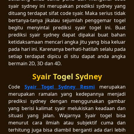
syair sydney ini merupakan prediksi sydney yang
dituang terdapat sifat code syair. Maka serius tidak
bertanya-tanya jikalau sejumlah penggemar togel
begitu menyintai prediksi syair togel ini. Buat
prediksi syair sydney dapat dipakai buat bahan
ketidaksamaan mencari angka jitu yang bisa keluar
pada hari ini. Karenanya berhati-hatilah selalu pada
setiap terdapat dipicu di situ dapat anda angka
bermain 2D, 3D dan 4D.
Syair Togel Sydney
Code
Syair Togel Sydney Resmi
merupakan
merupakan ramalan yang kedepannya menjadi
prediksi sydney dengan menggunakan gambar
yang berisi kalimat syair melukiskan keadaan dan
situasi yang jalan. Wajarnya Syair togel bisa
menurut cara ilmiah atau subjektif cuma dan
terhitung juga bisa diambil berganti ada dari lebih