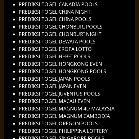
PREDIKSI TOGEL CANADIA POOLS
PREDIKSI TOGEL CHINA NIGHT
PREDIKSI TOGEL CHINA POOLS
PREDIKSI TOGEL CHONBURI POOLS
PREDIKSI TOGEL CHONBURI NIGHT
PREDIKSI TOGEL DEWATA POOLS
PREDIKSI TOGEL EROPA LOTTO
PREDIKSI TOGEL HEBEI POOLS
PREDIKSI TOGEL HONGKONG EVEN
PREDIKSI TOGEL HONGKONG POOLS
PREDIKSI TOGEL JAPAN POOLS
PREDIKSI TOGEL JAPAN EVEN
PREDIKSI TOGEL JUVENTUS POOLS
PREDIKSI TOGEL MACAU EVEN
PREDIKSI TOGEL MAGNUM 4D MALAYSIA
PREDIKSI TOGEL MAGNUM CAMBODIA
PREDIKSI TOGEL OREGON POOLS
PREDIKSI TOGEL PHILIPPINA LOTTERY
PREDIKSI TOGEL SINGAPORE POOLS