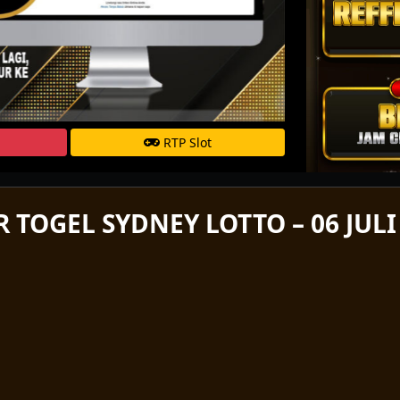
RTP Slot
R TOGEL SYDNEY LOTTO – 06 JULI