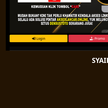
Login
Promo
SYAI