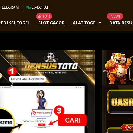
TELEGRAM
LIVECHAT
REDIKSI TOGEL
SLOT GACOR
ALAT TOGEL
DATA RESU