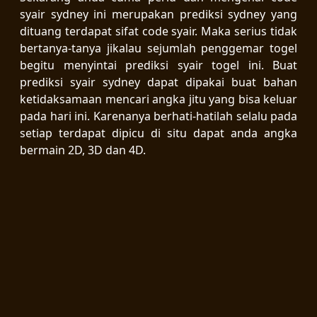
syair sydney ini merupakan prediksi sydney yang
dituang terdapat sifat code syair. Maka serius tidak
bertanya-tanya jikalau sejumlah penggemar togel
begitu menyintai prediksi syair togel ini. Buat
prediksi syair sydney dapat dipakai buat bahan
ketidaksamaan mencari angka jitu yang bisa keluar
pada hari ini. Karenanya berhati-hatilah selalu pada
setiap terdapat dipicu di situ dapat anda angka
bermain 2D, 3D dan 4D.