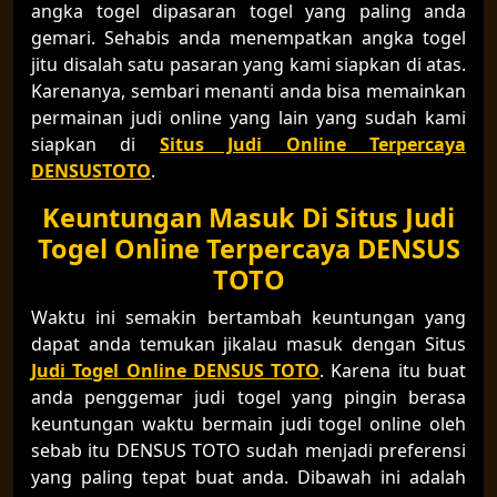
angka togel dipasaran togel yang paling anda
gemari. Sehabis anda menempatkan angka togel
jitu disalah satu pasaran yang kami siapkan di atas.
Karenanya, sembari menanti anda bisa memainkan
permainan judi online yang lain yang sudah kami
siapkan di
Situs Judi Online Terpercaya
DENSUSTOTO
.
Keuntungan Masuk Di Situs Judi
Togel Online Terpercaya DENSUS
TOTO
Waktu ini semakin bertambah keuntungan yang
dapat anda temukan jikalau masuk dengan Situs
Judi Togel Online DENSUS TOTO
. Karena itu buat
anda penggemar judi togel yang pingin berasa
keuntungan waktu bermain judi togel online oleh
sebab itu DENSUS TOTO sudah menjadi preferensi
yang paling tepat buat anda. Dibawah ini adalah