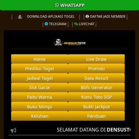
WHATSAPP
DOWNLOAD APLIKASI TOGEL
DAFTAR JADI MEMBER
TELEGRAM
LIVECHAT
Home
Live Draw
Prediksi Togel
Promosi
Jadwal Togel
Data Result
Slot Gacor
Bbfs Generator
Paito Warna
Konv. Toto SGP
Buku Mimpi
Bukti Jackpot
Keluhan
Panduan
SELAMAT DATANG DI
DENSUSTOTO
AGE