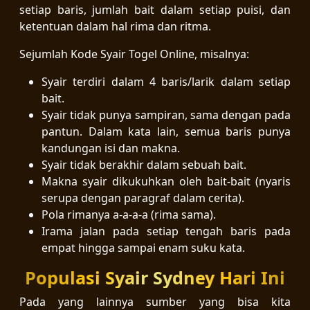
setiap baris, jumlah bait dalam setiap puisi, dan
ketentuan dalam hal rima dan ritma.
Sejumlah Kode Syair Togel Online, misalnya:
Syair terdiri dalam 4 baris/larik dalam setiap
bait.
Syair tidak punya sampiran, sama dengan pada
pantun. Dalam kata lain, semua baris punya
kandungan isi dan makna.
Syair tidak berakhir dalam sebuah bait.
Makna syair dikukuhkan oleh bait-bait (nyaris
serupa dengan paragraf dalam cerita).
Pola rimanya a-a-a-a (rima sama).
Irama jalan pada setiap tengah baris pada
empat hingga sampai enam suku kata.
Populasi Syair Sydney Hari Ini
Pada yang lainnya sumber yang bisa kita