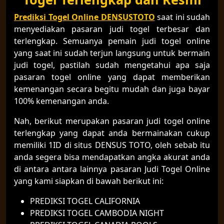
Prediksi Togel Online DENSUSTOTO
saat ini sudah
menyediakan pasaran judi togel terbesar dan
terlengkap. Semuanya pemain judi togel online
yang saat ini sudah terjun langsung untuk bermain
judi togel, pastilah sudah mengetahui apa saja
pasaran togel online yang dapat memberikan
kemenangan secara begitu mudah dan juga bayar
100% kemenangan anda.
Nah, berikut merupakan pasaran judi togel online
terlengkap yang dapat anda bermainakan cukup
memiliki 1ID di situs DENSUS TOTO, oleh sebab itu
anda segera bisa mendapatkan angka akurat anda
di antara antara lainnya pasaran Judi Togel Online
yang kami siapkan di bawah berikut ini:
PREDIKSI TOGEL CALIFORNIA
PREDIKSI TOGEL CAMBODIA NIGHT