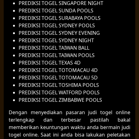
PREDIKSI TOGEL SINGAPORE NIGHT
PREDIKSI TOGEL SUNDA POOLS
PREDIKSI TOGEL SURABAYA POOLS
PREDIKSI TOGEL SYDNEY POOLS
PREDIKSI TOGEL SYDNEY EVENING
PREDIKSI TOGEL SYDNEY NIGHT
PREDIKSI TOGEL TAIWAN BALL
PREDIKSI TOGEL TAIWAN POOLS
PREDIKSI TOGEL TEXAS 4D
PREDIKSI TOGEL TOTOMACAU 4D
PREDIKSI TOGEL TOTOMACAU 5D
PREDIKSI TOGEL TOSHIMA POOLS
PREDIKSI TOGEL WATFORD POOLS
PREDIKSI TOGEL ZIMBABWE POOLS
Dengan menyediakan pasaran judi togel online
terlengkap dan terbesar pastilah bakal
memberikan keuntungan waktu anda bermain judi
togel online. Saat ini anda bisa lakukan peletakan