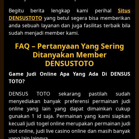
Begitu berita lengkap kami perihal
Situs
DENSUSTOTO
yang betul segera bisa memberikan
anda sebuah layanan dan juga fasilitas terbaik bila
sudah menjadi member kami.
FAQ – Pertanyaan Yang Sering
Ditanyakan Member
DENSUSTOTO
Game Judi Online Apa Yang Ada Di DENSUS
TOTO?
DENSUS TOTO sekarang pastilah sudah
menyediakan banyak preferensi permainan judi
online yang lain yang dapat dimainkan cukup
gunakan 1 id saja. Permainan yang kami siapkan
kecuali judi togel online merupakan permainan judi
slot online, judi live casino online dan masih banyak
yang lain lainnya.