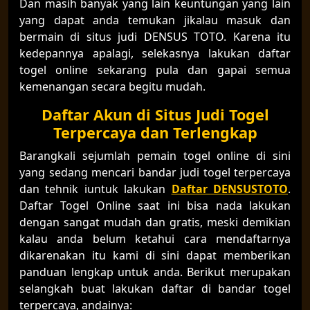
Dan masih banyak yang lain keuntungan yang lain
yang dapat anda temukan jikalau masuk dan
bermain di situs judi DENSUS TOTO. Karena itu
kedepannya apalagi, selekasnya lakukan daftar
togel online sekarang pula dan gapai semua
kemenangan secara begitu mudah.
Daftar Akun di Situs Judi Togel
Terpercaya dan Terlengkap
Barangkali sejumlah pemain togel online di sini
yang sedang mencari bandar judi togel terpercaya
dan tehnik iuntuk lakukan
Daftar DENSUSTOTO
.
Daftar Togel Online saat ini bisa nada lakukan
dengan sangat mudah dan gratis, meski demikian
kalau anda belum ketahui cara mendaftarnya
dikarenakan itu kami di sini dapat memberikan
panduan lengkap untuk anda. Berikut merupakan
selangkah buat lakukan daftar di bandar togel
terpercaya, andainya: