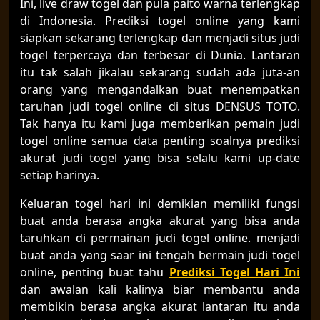
Ini, live draw togel dan pula paito warna terlengkap
di Indonesia. Prediksi togel online yang kami
siapkan sekarang terlengkap dan menjadi situs judi
togel terpercaya dan terbesar di Dunia. Lantaran
itu tak salah jikalau sekarang sudah ada juta-an
orang yang mengandalkan buat menempatkan
taruhan judi togel online di situs DENSUS TOTO.
Tak hanya itu kami juga memberikan pemain judi
togel online semua data penting soalnya prediksi
akurat judi togel yang bisa selalu kami up-date
setiap harinya.
Keluaran togel hari ini demikian memiliki fungsi
buat anda berasa angka akurat yang bisa anda
taruhkan di permainan judi togel online. menjadi
buat anda yang saar ini tengah bermain judi togel
online, penting buat tahu
Prediksi Togel Hari Ini
dan awalan kali kalinya biar membantu anda
membikin berasa angka akurat lantaran itu anda