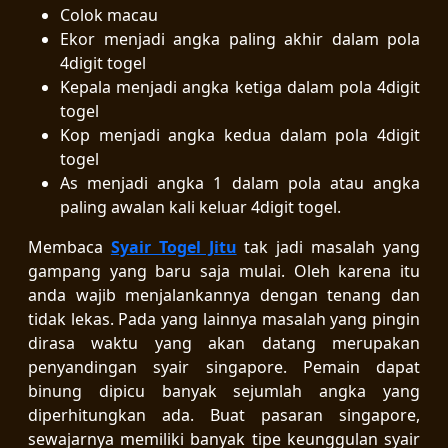
Colok macau
Ekor menjadi angka paling akhir dalam pola
4digit togel
Kepala menjadi angka ketiga dalam pola 4digit
togel
Kop menjadi angka kedua dalam pola 4digit
togel
As menjadi angka 1 dalam pola atau angka
paling awalan kali keluar 4digit togel.
Membaca
Syair Togel Jitu
tak jadi masalah yang
gampang yang baru saja mulai. Oleh karena itu
anda wajib menjalankannya dengan tenang dan
tidak lekas. Pada yang lainnya masalah yang pingin
dirasa waktu yang akan datang merupakan
penyandingan syair singapore. Pemain dapat
binung dipicu banyak sejumlah angka yang
diperhitungkan ada. Buat pasaran singapore,
sewajarnya memiliki banyak tipe keunggulan syair