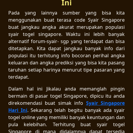
Ini
Pada yang lainnya sumber yang bisa kita
menggunakan buat terasa code Syair Singapore
buat jangkau angka akurat merupakan populasi
syair togel singapore. Waktu ini lebih banyak
alternatif forum-syair- sgp yang terdapat dan bisa
ditetapkan. Kita dapat jangkau banyak info dari
populasi itu terhitung info bocoran perihal angka
keluaran dan angka prediksi yang bisa kita pasang
taruhan setiap harinya menurut tipe pasaran yang
terdapat.
Dalam hal ini Jikalau anda memanglah pingin
bermain di pasar togel Singapore, dipicu itu anda
direkomendasi buat simak info
Syair Singapore
Hari Ini
. Sekarang telah begitu banyak ada syair
togel online yang memiliki banyak keuntungan dan
pula kelebihan. Terhitung buat syair togel
Singapore di mana didalamnya dapat tersedia