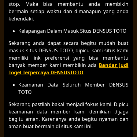
stop. Maka bisa membantu anda membikin
bermain setiap waktu dan dimanapun yang anda
kehendaki.
Kelapangan Dalam Masuk Situs DENSUS TOTO
Sekarang anda dapat secara begitu mudah buat
masuk situs DENSUS TOTO, dipicu kami situs kami
memiliki link preferensi yang bisa membantu
banyak member kami membikin ada
Bandar Judi
Togel Terpercaya DENSUSTOTO
.
Keamanan Data Seluruh Member DENSUS
TOTO
Sekarang pastilah bakal menjadi fokus kami. Dipicu
keamanan data member kami demikian dijaga
begitu aman. Karenanya anda begitu nyaman dan
aman buat bermain di situs kami ini.