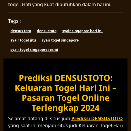
togel. Hati yang kuat dibutuhkan dalam hal ini.
Tags :
densus toto
densustoto
syair singapore hari ini
syair togel jitu
syair togel singapore
syair togel singapore resmi
Prediksi DENSUSTOTO:
Keluaran Togel Hari Ini –
Pasaran Togel Online
Terlengkap 2024
Selamat datang di situs judi
Prediksi DENSUSTOTO
yang saat ini menjadi situs judi Keluaran Togel Hari