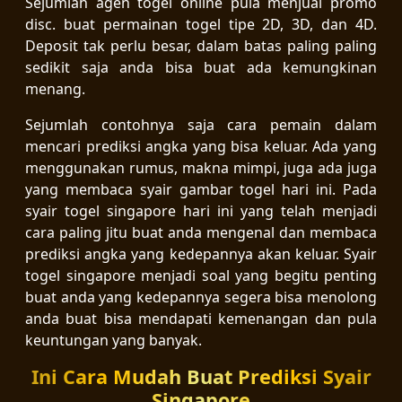
Sejumlah agen togel online pula menjual promo
disc. buat permainan togel tipe 2D, 3D, dan 4D.
Deposit tak perlu besar, dalam batas paling paling
sedikit saja anda bisa buat ada kemungkinan
menang.
Sejumlah contohnya saja cara pemain dalam
mencari prediksi angka yang bisa keluar. Ada yang
menggunakan rumus, makna mimpi, juga ada juga
yang membaca syair gambar togel hari ini. Pada
syair togel singapore hari ini yang telah menjadi
cara paling jitu buat anda mengenal dan membaca
prediksi angka yang kedepannya akan keluar. Syair
togel singapore menjadi soal yang begitu penting
buat anda yang kedepannya segera bisa menolong
anda buat bisa mendapati kemenangan dan pula
keuntungan yang banyak.
Ini Cara Mudah Buat Prediksi Syair
Singapore