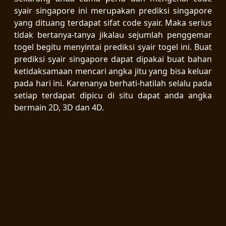
syair singapore ini merupakan prediksi singapore
yang dituang terdapat sifat code syair. Maka serius
tidak bertanya-tanya jikalau sejumlah penggemar
togel begitu menyintai prediksi syair togel ini. Buat
prediksi syair singapore dapat dipakai buat bahan
ketidaksamaan mencari angka jitu yang bisa keluar
pada hari ini. Karenanya berhati-hatilah selalu pada
setiap terdapat dipicu di situ dapat anda angka
bermain 2D, 3D dan 4D.