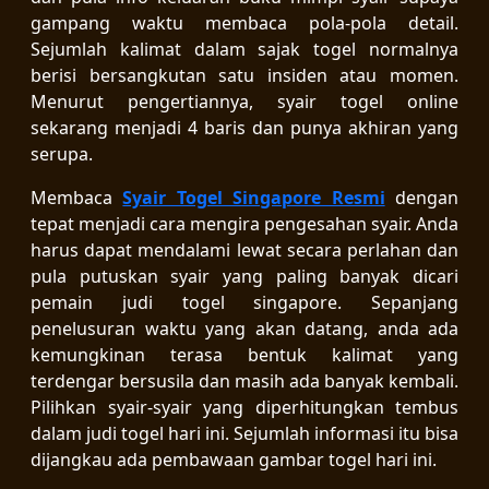
gampang waktu membaca pola-pola detail.
Sejumlah kalimat dalam sajak togel normalnya
berisi bersangkutan satu insiden atau momen.
Menurut pengertiannya, syair togel online
sekarang menjadi 4 baris dan punya akhiran yang
serupa.
Membaca
Syair Togel Singapore Resmi
dengan
tepat menjadi cara mengira pengesahan syair. Anda
harus dapat mendalami lewat secara perlahan dan
pula putuskan syair yang paling banyak dicari
pemain judi togel singapore. Sepanjang
penelusuran waktu yang akan datang, anda ada
kemungkinan terasa bentuk kalimat yang
terdengar bersusila dan masih ada banyak kembali.
Pilihkan syair-syair yang diperhitungkan tembus
dalam judi togel hari ini. Sejumlah informasi itu bisa
dijangkau ada pembawaan gambar togel hari ini.