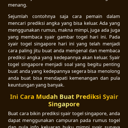
menang.
Sejumlah contohnya saja cara pemain dalam
mencari prediksi angka yang bisa keluar. Ada yang
menggunakan rumus, makna mimpi, juga ada juga
yang membaca syair gambar togel hari ini. Pada
syair togel singapore hari ini yang telah menjadi
cara paling jitu buat anda mengenal dan membaca
prediksi angka yang kedepannya akan keluar. Syair
togel singapore menjadi soal yang begitu penting
buat anda yang kedepannya segera bisa menolong
anda buat bisa mendapati kemenangan dan pula
keuntungan yang banyak.
Ini Cara Mudah Buat Prediksi Syair
Singapore
Buat cara bikin prediksi syair togel singapore, anda
dapat menggunakan campuran pada rumus togel
dan pula info keluaran buku mimpi syair supaya