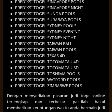
PREDIKSI TOGEL SINGAPORE POOLS
PREDIKSI TOGEL SINGAPORE NIGHT
PREDIKSI TOGEL SUNDA POOLS
PREDIKSI TOGEL SURABAYA POOLS
PREDIKSI TOGEL SYDNEY POOLS
PREDIKSI TOGEL SYDNEY EVENING
PREDIKSI TOGEL SYDNEY NIGHT
PREDIKSI TOGEL TAIWAN BALL
PREDIKSI TOGEL TAIWAN POOLS
PREDIKSI TOGEL TEXAS 4D
PREDIKSI TOGEL TOTOMACAU 4D
PREDIKSI TOGEL TOTOMACAU 5D
PREDIKSI TOGEL TOSHIMA POOLS
PREDIKSI TOGEL WATFORD POOLS
PREDIKSI TOGEL ZIMBABWE POOLS
Dengan menyediakan pasaran judi togel online
terlengkap dan terbesar pastilah bakal
memberikan keuntungan waktu anda bermain judi