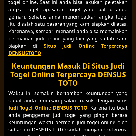
togel online. Saat ini anda bisa lakukan peletakan
angka togel dipasaran togel yang paling anda
gemari. Sehabis anda menempatkan angka togel
jitu disalah satu pasaran yang kami siapkan di atas.
Karenanya, sembari menanti anda bisa memainkan
permainan judi online yang lain yang sudah kami
siapkan di
Situs Judi Online Terpercaya
DENSUSTOTO
.
Keuntungan Masuk Di Situs Judi
Togel Online Terpercaya DENSUS
TOTO
Waktu ini semakin bertambah keuntungan yang
dapat anda temukan jikalau masuk dengan Situs
Judi Togel Online DENSUS TOTO
. Karena itu buat
anda penggemar judi togel yang pingin berasa
keuntungan waktu bermain judi togel online oleh
sebab itu DENSUS TOTO sudah menjadi preferensi