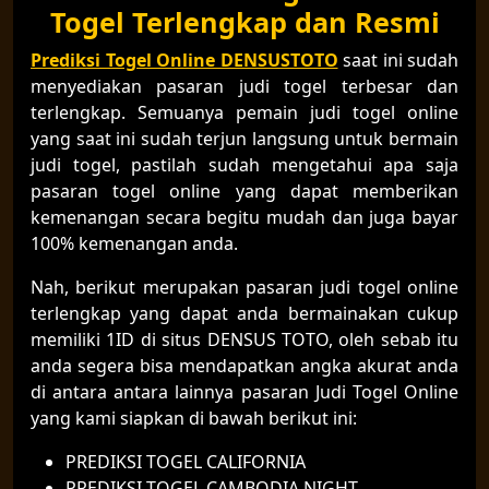
Togel Terlengkap dan Resmi
Prediksi Togel Online DENSUSTOTO
saat ini sudah
menyediakan pasaran judi togel terbesar dan
terlengkap. Semuanya pemain judi togel online
yang saat ini sudah terjun langsung untuk bermain
judi togel, pastilah sudah mengetahui apa saja
pasaran togel online yang dapat memberikan
kemenangan secara begitu mudah dan juga bayar
100% kemenangan anda.
Nah, berikut merupakan pasaran judi togel online
terlengkap yang dapat anda bermainakan cukup
memiliki 1ID di situs DENSUS TOTO, oleh sebab itu
anda segera bisa mendapatkan angka akurat anda
di antara antara lainnya pasaran Judi Togel Online
yang kami siapkan di bawah berikut ini:
PREDIKSI TOGEL CALIFORNIA
PREDIKSI TOGEL CAMBODIA NIGHT