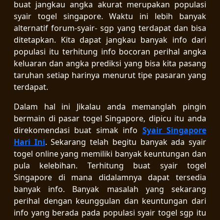
buat jangkau angka akurat merupakan populasi
syair togel singapore. Waktu ini lebih banyak
alternatif forum-syair- sgp yang terdapat dan bisa
ditetapkan. Kita dapat jangkau banyak info dari
populasi itu terhitung info bocoran perihal angka
keluaran dan angka prediksi yang bisa kita pasang
taruhan setiap harinya menurut tipe pasaran yang
terdapat.
Dalam hal ini Jikalau anda memanglah pingin
bermain di pasar togel Singapore, dipicu itu anda
direkomendasi buat simak info
Syair Singapore
Hari Ini
. Sekarang telah begitu banyak ada syair
togel online yang memiliki banyak keuntungan dan
pula kelebihan. Terhitung buat syair togel
Singapore di mana didalamnya dapat tersedia
banyak info. Banyak masalah yang sekarang
perihal dengan keunggulan dan keuntungan dari
info yang berada pada populasi syair togel sgp itu