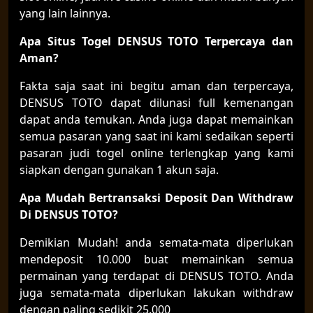
yang lain lainnya.
Apa Situs Togel DENSUS TOTO Terpercaya dan
Aman?
Fakta saja saat ini begitu aman dan terpercaya,
DENSUS TOTO dapat dilunasi full kemenangan
dapat anda temukan. Anda juga dapat memainkan
semua pasaran yang saat ini kami sedaikan seperti
pasaran judi togel online terlengkap yang kami
siapkan dengan gunakan 1 akun saja.
Apa Mudah
Bert
ransaksi Deposit Dan Withdraw
Di DENSUS TOTO?
Demikian Mudah! anda semata-mata diperlukan
mendeposit 10.000 buat memainkan semua
permainan yang terdapat di DENSUS TOTO. Anda
juga semata-mata diperlukan lakukan withdraw
dengan paling sedikit 25.000