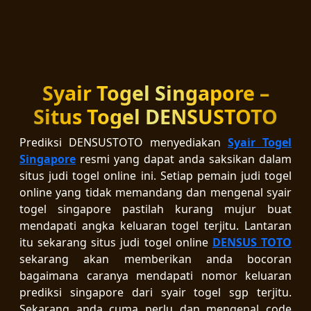
Syair Togel Singapore –
Situs Togel DENSUSTOTO
Prediksi DENSUSTOTO menyediakan
Syair Togel
Singapore
resmi yang dapat anda saksikan dalam
situs judi togel online ini. Setiap pemain judi togel
online yang tidak memandang dan mengenal syair
togel singapore pastilah kurang mujur buat
mendapati angka keluaran togel terjitu. Lantaran
itu sekarang situs judi togel online
DENSUS TOTO
sekarang akan memberikan anda bocoran
bagaimana caranya mendapati nomor keluaran
prediksi singapore dari syair togel sgp terjitu.
Sekarang anda cuma perlu dan mengenal code