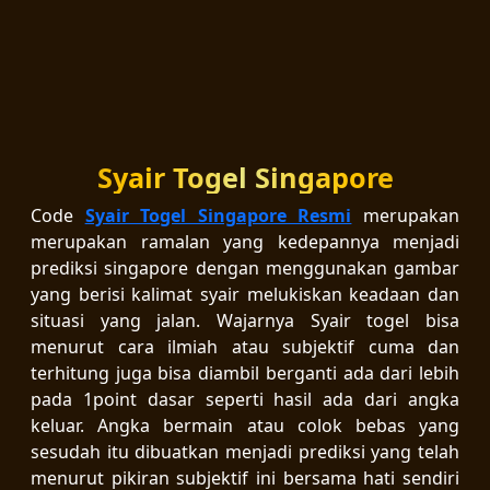
Syair Togel Singapore
Code
Syair Togel Singapore Resmi
merupakan
merupakan ramalan yang kedepannya menjadi
prediksi singapore dengan menggunakan gambar
yang berisi kalimat syair melukiskan keadaan dan
situasi yang jalan. Wajarnya Syair togel bisa
menurut cara ilmiah atau subjektif cuma dan
terhitung juga bisa diambil berganti ada dari lebih
pada 1point dasar seperti hasil ada dari angka
keluar. Angka bermain atau colok bebas yang
sesudah itu dibuatkan menjadi prediksi yang telah
menurut pikiran subjektif ini bersama hati sendiri