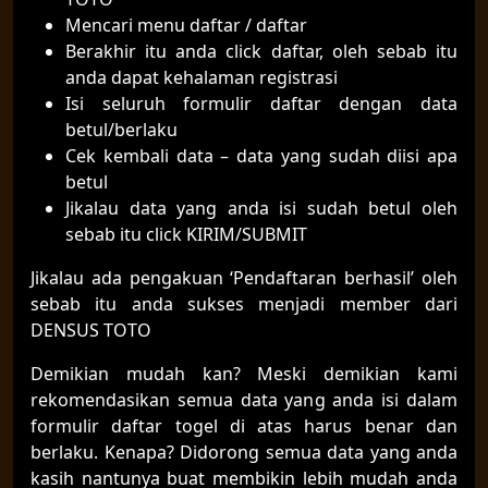
Mencari menu daftar / daftar
Berakhir itu anda click daftar, oleh sebab itu
anda dapat kehalaman registrasi
Isi seluruh formulir daftar dengan data
betul/berlaku
Cek kembali data – data yang sudah diisi apa
betul
Jikalau data yang anda isi sudah betul oleh
sebab itu click KIRIM/SUBMIT
Jikalau ada pengakuan ‘Pendaftaran berhasil’ oleh
sebab itu anda sukses menjadi member dari
DENSUS TOTO
Demikian mudah kan? Meski demikian kami
rekomendasikan semua data yang anda isi dalam
formulir daftar togel di atas harus benar dan
berlaku. Kenapa? Didorong semua data yang anda
kasih nantunya buat membikin lebih mudah anda