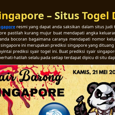
Singapore – Situs Tog
ingapore
resmi yang dapat anda saksikan dalam situs judi to
 pastilah kurang mujur buat mendapati angka keluaran tog
da bocoran bagaimana caranya mendapati nomor keluaran 
ingapore ini merupakan prediksi singapore yang dituang ter
intai prediksi syair togel ini. Buat prediksi syair singa
 berhati-hatilah selalu pada setiap terdapat dipicu di situ