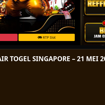
RTP Slot
AIR TOGEL SINGAPORE – 21 MEI 2