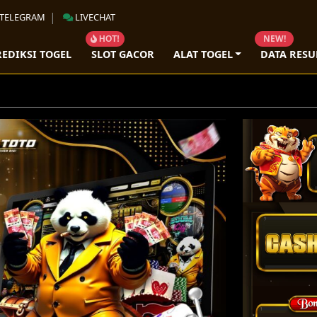
TELEGRAM
LIVECHAT
REDIKSI TOGEL
SLOT GACOR
ALAT TOGEL
DATA RESU