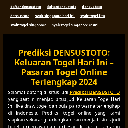
daftar densustoto
daftardensustoto
densus toto
densustoto
syair singapore hari ini
syair togel jitu
syair togel singapore
syair togel singapore resmi
Prediksi DENSUSTOTO:
Keluaran Togel Hari Ini –
Pasaran Togel Online
Terlengkap 2024
Selamat datang di situs judi
Prediksi DENSUSTOTO
yang saat ini menjadi situs judi Keluaran Togel Hari
Ini, live draw togel dan pula paito warna terlengkap
di Indonesia. Prediksi togel online yang kami
siapkan sekarang terlengkap dan menjadi situs judi
togel terpercaya dan terbesar di Dunia. Lantaran