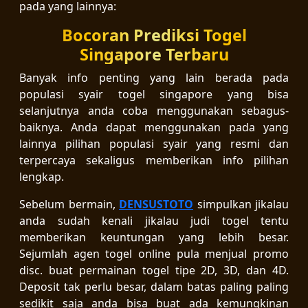
pada yang lainnya:
Bocoran Prediksi Togel
Singapore Terbaru
Banyak info penting yang lain berada pada
populasi syair togel singapore yang bisa
selanjutnya anda coba menggunakan sebagus-
baiknya. Anda dapat menggunakan pada yang
lainnya pilihan populasi syair yang resmi dan
terpercaya sekaligus memberikan info pilihan
lengkap.
Sebelum bermain,
DENSUSTOTO
simpulkan jikalau
anda sudah kenali jikalau judi togel tentu
memberikan keuntungan yang lebih besar.
Sejumlah agen togel online pula menjual promo
disc. buat permainan togel tipe 2D, 3D, dan 4D.
Deposit tak perlu besar, dalam batas paling paling
sedikit saja anda bisa buat ada kemungkinan