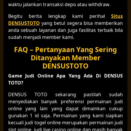
waktu jalankan transaksi depo atau withdraw.
Begitu berita lengkap kami perihal
Situs
DENSUSTOTO
yang betul segera bisa memberikan
anda sebuah layanan dan juga fasilitas terbaik bila
sudah menjadi member kami.
FAQ – Pertanyaan Yang Sering
Ditanyakan Member
DENSUSTOTO
Game Judi Online Apa Yang Ada Di DENSUS
TOTO?
DENSUS TOTO sekarang pastilah sudah
menyediakan banyak preferensi permainan judi
online yang lain yang dapat dimainkan cukup
gunakan 1 id saja. Permainan yang kami siapkan
kecuali judi togel online merupakan permainan judi
slot online, judi live casino online dan masih banyak