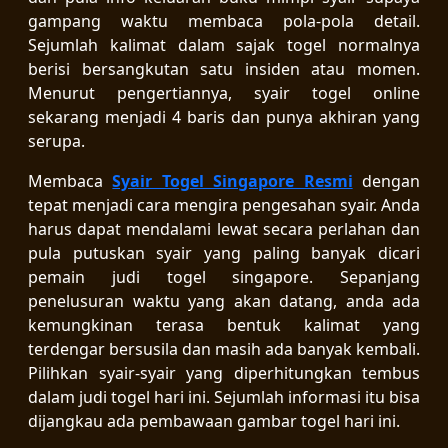
gampang waktu membaca pola-pola detail.
Sejumlah kalimat dalam sajak togel normalnya
berisi bersangkutan satu insiden atau momen.
Menurut pengertiannya, syair togel online
sekarang menjadi 4 baris dan punya akhiran yang
serupa.
Membaca
Syair Togel Singapore Resmi
dengan
tepat menjadi cara mengira pengesahan syair. Anda
harus dapat mendalami lewat secara perlahan dan
pula putuskan syair yang paling banyak dicari
pemain judi togel singapore. Sepanjang
penelusuran waktu yang akan datang, anda ada
kemungkinan terasa bentuk kalimat yang
terdengar bersusila dan masih ada banyak kembali.
Pilihkan syair-syair yang diperhitungkan tembus
dalam judi togel hari ini. Sejumlah informasi itu bisa
dijangkau ada pembawaan gambar togel hari ini.