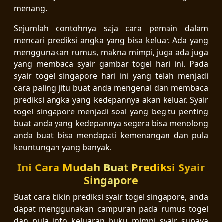
menang.
Sejumlah contohnya saja cara pemain dalam
mencari prediksi angka yang bisa keluar. Ada yang
menggunakan rumus, makna mimpi, juga ada juga
yang membaca syair gambar togel hari ini. Pada
syair togel singapore hari ini yang telah menjadi
cara paling jitu buat anda mengenal dan membaca
prediksi angka yang kedepannya akan keluar. Syair
togel singapore menjadi soal yang begitu penting
buat anda yang kedepannya segera bisa menolong
anda buat bisa mendapati kemenangan dan pula
keuntungan yang banyak.
Ini Cara Mudah Buat Prediksi Syair
Singapore
Buat cara bikin prediksi syair togel singapore, anda
dapat menggunakan campuran pada rumus togel
dan pula info keluaran buku mimpi syair supaya