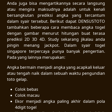
Anda juga bisa mengartikannya secara langsung
atau mengira maksudnya adalah untuk kenali
bersangkutan prediksi angka yang tercantum
dalam syair tersebut. Berikut dapat DENSUSTOTO
tambahkan beberapa cara membaca angka togel
dengan gambar menurut hitungan buat terasa
prediksi 2D 3D 4D. Study sekarang jikalau anda
pingin menang jackpot. Dalam syair togel
singapore terpercaya punya banyak pengertian.
Pada yang lainnya merupakan:
Angka bermain menjadi angka yang acapkali keluar
atau tengah naik dalam sebuah waktu pengundian
toto gelap.
Colok bebas
Colok macau
Ekor menjadi angka paling akhir dalam pola
4digit togel