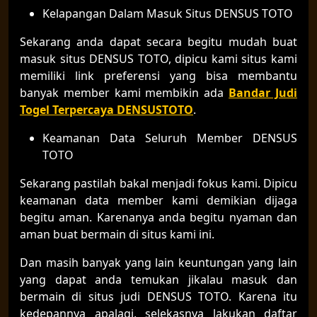
Kelapangan Dalam Masuk Situs DENSUS TOTO
Sekarang anda dapat secara begitu mudah buat
masuk situs DENSUS TOTO, dipicu kami situs kami
memiliki link preferensi yang bisa membantu
banyak member kami membikin ada
Bandar Judi
Togel Terpercaya DENSUSTOTO
.
Keamanan Data Seluruh Member DENSUS
TOTO
Sekarang pastilah bakal menjadi fokus kami. Dipicu
keamanan data member kami demikian dijaga
begitu aman. Karenanya anda begitu nyaman dan
aman buat bermain di situs kami ini.
Dan masih banyak yang lain keuntungan yang lain
yang dapat anda temukan jikalau masuk dan
bermain di situs judi DENSUS TOTO. Karena itu
kedepannya apalagi, selekasnya lakukan daftar