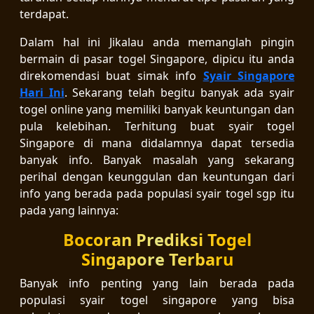
terdapat.
Dalam hal ini Jikalau anda memanglah pingin
bermain di pasar togel Singapore, dipicu itu anda
direkomendasi buat simak info
Syair Singapore
Hari Ini
. Sekarang telah begitu banyak ada syair
togel online yang memiliki banyak keuntungan dan
pula kelebihan. Terhitung buat syair togel
Singapore di mana didalamnya dapat tersedia
banyak info. Banyak masalah yang sekarang
perihal dengan keunggulan dan keuntungan dari
info yang berada pada populasi syair togel sgp itu
pada yang lainnya:
Bocoran Prediksi Togel
Singapore Terbaru
Banyak info penting yang lain berada pada
populasi syair togel singapore yang bisa