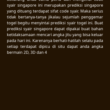
syair singapore ini merupakan prediksi singapore
yang dituang terdapat sifat code syair. Maka serius
tidak bertanya-tanya jikalau sejumlah penggemar
togel begitu menyintai prediksi syair togel ini. Buat
prediksi syair singapore dapat dipakai buat bahan
ketidaksamaan mencari angka jitu yang bisa keluar
pada hari ini. Karenanya berhati-hatilah selalu pada
setiap terdapat dipicu di situ dapat anda angka
bermain 2D, 3D dan 4