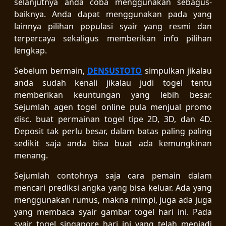
selanjutnya anda coba menggunakan sebagus-
baiknya. Anda dapat menggunakan pada yang
lainnya pilihan populasi syair yang resmi dan
terpercaya sekaligus memberikan info pilihan
lengkap.
Sebelum bermain,
DENSUSTOTO
simpulkan jikalau
anda sudah kenali jikalau judi togel tentu
memberikan keuntungan yang lebih besar.
Sejumlah agen togel online pula menjual promo
disc. buat permainan togel tipe 2D, 3D, dan 4D.
Deposit tak perlu besar, dalam batas paling paling
sedikit saja anda bisa buat ada kemungkinan
menang.
Sejumlah contohnya saja cara pemain dalam
mencari prediksi angka yang bisa keluar. Ada yang
menggunakan rumus, makna mimpi, juga ada juga
yang membaca syair gambar togel hari ini. Pada
syair togel singapore hari ini yang telah menjadi