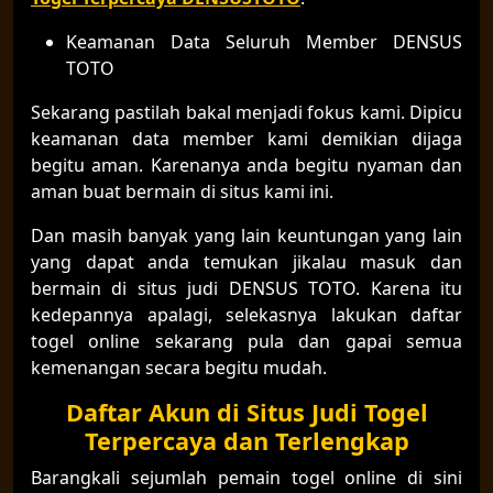
Keamanan Data Seluruh Member DENSUS
TOTO
Sekarang pastilah bakal menjadi fokus kami. Dipicu
keamanan data member kami demikian dijaga
begitu aman. Karenanya anda begitu nyaman dan
aman buat bermain di situs kami ini.
Dan masih banyak yang lain keuntungan yang lain
yang dapat anda temukan jikalau masuk dan
bermain di situs judi DENSUS TOTO. Karena itu
kedepannya apalagi, selekasnya lakukan daftar
togel online sekarang pula dan gapai semua
kemenangan secara begitu mudah.
Daftar Akun di Situs Judi Togel
Terpercaya dan Terlengkap
Barangkali sejumlah pemain togel online di sini