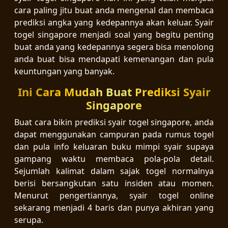
cara paling jitu buat anda mengenal dan membaca
prediksi angka yang kedepannya akan keluar. Syair
togel singapore menjadi soal yang begitu penting
buat anda yang kedepannya segera bisa menolong
anda buat bisa mendapati kemenangan dan pula
keuntungan yang banyak.
Ini Cara Mudah Buat Prediksi Syair
Singapore
Buat cara bikin prediksi syair togel singapore, anda
dapat menggunakan campuran pada rumus togel
dan pula info keluaran buku mimpi syair supaya
gampang waktu membaca pola-pola detail.
Sejumlah kalimat dalam sajak togel normalnya
berisi bersangkutan satu insiden atau momen.
Menurut pengertiannya, syair togel online
sekarang menjadi 4 baris dan punya akhiran yang
serupa.