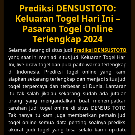
Prediksi DENSUSTOTO:
Keluaran Togel Hari Ini –
Pasaran Togel Online
Terlengkap 2024
Selamat datang di situs judi
Prediksi DENSUSTOTO
yang saat ini menjadi situs judi Keluaran Togel Hari
Ini, live draw togel dan pula paito warna terlengkap
di Indonesia. Prediksi togel online yang kami
siapkan sekarang terlengkap dan menjadi situs judi
togel terpercaya dan terbesar di Dunia. Lantaran
itu tak salah jikalau sekarang sudah ada juta-an
orang yang mengandalkan buat menempatkan
taruhan judi togel online di situs DENSUS TOTO.
Tak hanya itu kami juga memberikan pemain judi
togel online semua data penting soalnya prediksi
akurat judi togel yang bisa selalu kami up-date