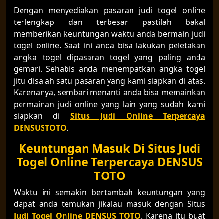
Dengan menyediakan pasaran judi togel online
terlengkap dan terbesar pastilah bakal
memberikan keuntungan waktu anda bermain judi
togel online. Saat ini anda bisa lakukan peletakan
angka togel dipasaran togel yang paling anda
gemari. Sehabis anda menempatkan angka togel
jitu disalah satu pasaran yang kami siapkan di atas.
Karenanya, sembari menanti anda bisa memainkan
permainan judi online yang lain yang sudah kami
siapkan di
Situs Judi Online Terpercaya
DENSUSTOTO
.
Keuntungan Masuk Di Situs Judi
Togel Online Terpercaya DENSUS
TOTO
Waktu ini semakin bertambah keuntungan yang
dapat anda temukan jikalau masuk dengan Situs
Judi Togel Online DENSUS TOTO
. Karena itu buat