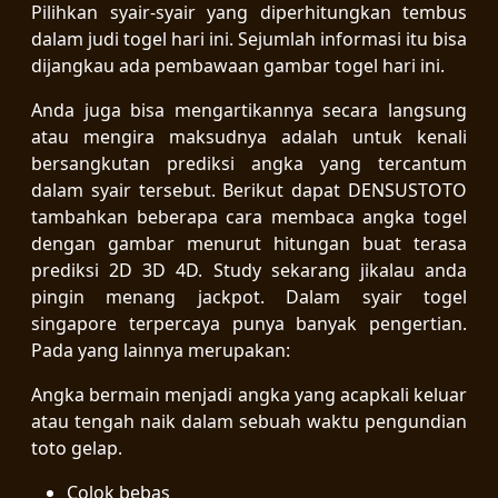
Pilihkan syair-syair yang diperhitungkan tembus
dalam judi togel hari ini. Sejumlah informasi itu bisa
dijangkau ada pembawaan gambar togel hari ini.
Anda juga bisa mengartikannya secara langsung
atau mengira maksudnya adalah untuk kenali
bersangkutan prediksi angka yang tercantum
dalam syair tersebut. Berikut dapat DENSUSTOTO
tambahkan beberapa cara membaca angka togel
dengan gambar menurut hitungan buat terasa
prediksi 2D 3D 4D. Study sekarang jikalau anda
pingin menang jackpot. Dalam syair togel
singapore terpercaya punya banyak pengertian.
Pada yang lainnya merupakan:
Angka bermain menjadi angka yang acapkali keluar
atau tengah naik dalam sebuah waktu pengundian
toto gelap.
Colok bebas