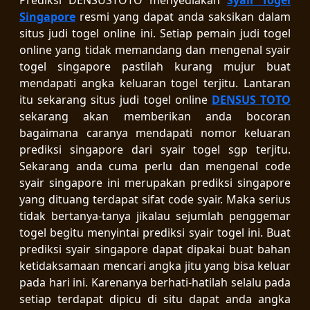
Prediksi DENSUSTOTO menyediakan
Syair Togel
Singapore
resmi yang dapat anda saksikan dalam
situs judi togel online ini. Setiap pemain judi togel
online yang tidak memandang dan mengenal syair
togel singapore pastilah kurang mujur buat
mendapati angka keluaran togel terjitu. Lantaran
itu sekarang situs judi togel online
DENSUS TOTO
sekarang akan memberikan anda bocoran
bagaimana caranya mendapati nomor keluaran
prediksi singapore dari syair togel sgp terjitu.
Sekarang anda cuma perlu dan mengenal code
syair singapore ini merupakan prediksi singapore
yang dituang terdapat sifat code syair. Maka serius
tidak bertanya-tanya jikalau sejumlah penggemar
togel begitu menyintai prediksi syair togel ini. Buat
prediksi syair singapore dapat dipakai buat bahan
ketidaksamaan mencari angka jitu yang bisa keluar
pada hari ini. Karenanya berhati-hatilah selalu pada
setiap terdapat dipicu di situ dapat anda angka