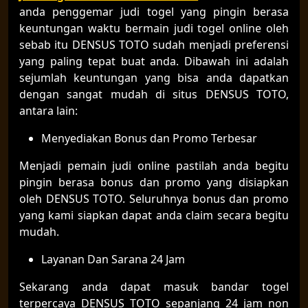
anda penggemar judi togel yang pingin berasa
keuntungan waktu bermain judi togel online oleh
sebab itu DENSUS TOTO sudah menjadi preferensi
yang paling tepat buat anda. Dibawah ini adalah
sejumlah keuntungan yang bisa anda dapatkan
dengan sangat mudah di situs DENSUS TOTO,
antara lain:
Menyediakan Bonus dan Promo Terbesar
Menjadi pemain judi online pastilah anda begitu
pingin berasa bonus dan promo yang disiapkan
oleh DENSUS TOTO. Seluruhnya bonus dan promo
yang kami siapkan dapat anda claim secara begitu
mudah.
Layanan Dan Sarana 24 Jam
Sekarang anda dapat masuk bandar togel
terpercaya DENSUS TOTO sepanjang 24 jam non