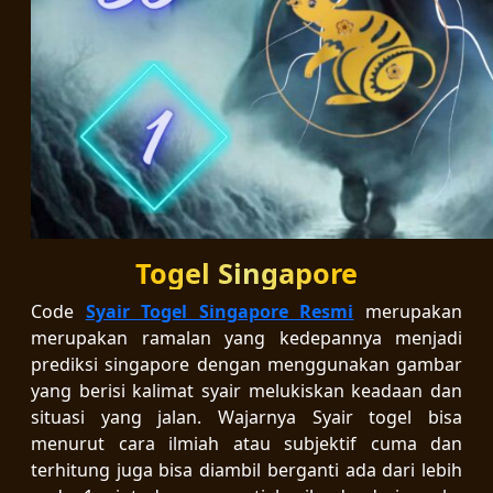
Togel Singapore
Code
Syair Togel Singapore Resmi
merupakan
merupakan ramalan yang kedepannya menjadi
prediksi singapore dengan menggunakan gambar
yang berisi kalimat syair melukiskan keadaan dan
situasi yang jalan. Wajarnya Syair togel bisa
menurut cara ilmiah atau subjektif cuma dan
terhitung juga bisa diambil berganti ada dari lebih