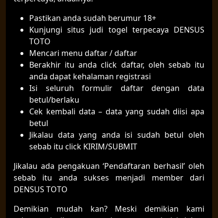
Pastikan anda sudah berumur 18+
Kunjungi situs judi togel terpecaya DENSUS
TOTO
Mencari menu daftar / daftar
Berakhir itu anda click daftar, oleh sebab itu
anda dapat kehalaman registrasi
Isi seluruh formulir daftar dengan data
betul/berlaku
Cek kembali data – data yang sudah diisi apa
betul
Jikalau data yang anda isi sudah betul oleh
sebab itu click KIRIM/SUBMIT
Jikalau ada pengakuan ‘Pendaftaran berhasil’ oleh
sebab itu anda sukses menjadi member dari
DENSUS TOTO
Demikian mudah kan? Meski demikian kami