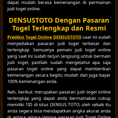
dapat mudah berasa kemenangan di permainan
judi togel online.
DENSUSTOTO Dengan Pasaran
Togel Terlengkap dan Resmi
Prediksi Togel Online DENSUSTOTO
saat ini sudah
menyediakan pasaran judi togel terbesar dan
terlengkap. Semuanya pemain judi togel online
yang saat ini sudah terjun langsung untuk bermain
judi togel, pastilah sudah mengetahui apa saja
pasaran togel online yang dapat memberikan
kemenangan secara begitu mudah dan juga bayar
100% kemenangan anda.
Nah, berikut merupakan pasaran judi togel online
terlengkap yang dapat anda bermainakan cukup
memiliki 1ID di situs DENSUS TOTO, oleh sebab itu
anda segera bisa mendapatkan angka akurat anda
di antara antara lainnya pasaran Judi Togel Online