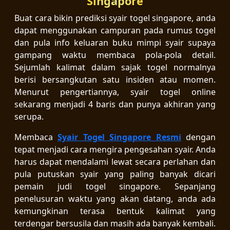
Singapore
Buat cara bikin prediksi syair togel singapore, anda
dapat menggunakan campuran pada rumus togel
dan pula info keluaran buku mimpi syair supaya
gampang waktu membaca pola-pola detail.
Sejumlah kalimat dalam sajak togel normalnya
berisi bersangkutan satu insiden atau momen.
Menurut pengertiannya, syair togel online
sekarang menjadi 4 baris dan punya akhiran yang
serupa.
Membaca
Syair Togel Singapore Resmi
dengan
tepat menjadi cara mengira pengesahan syair. Anda
harus dapat mendalami lewat secara perlahan dan
pula putuskan syair yang paling banyak dicari
pemain judi togel singapore. Sepanjang
penelusuran waktu yang akan datang, anda ada
kemungkinan terasa bentuk kalimat yang
terdengar bersusila dan masih ada banyak kembali.