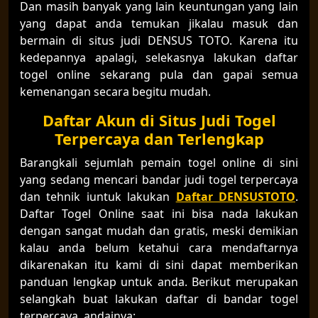
Dan masih banyak yang lain keuntungan yang lain
yang dapat anda temukan jikalau masuk dan
bermain di situs judi DENSUS TOTO. Karena itu
kedepannya apalagi, selekasnya lakukan daftar
togel online sekarang pula dan gapai semua
kemenangan secara begitu mudah.
Daftar Akun di Situs Judi Togel
Terpercaya dan Terlengkap
Barangkali sejumlah pemain togel online di sini
yang sedang mencari bandar judi togel terpercaya
dan tehnik iuntuk lakukan
Daftar DENSUSTOTO
.
Daftar Togel Online saat ini bisa nada lakukan
dengan sangat mudah dan gratis, meski demikian
kalau anda belum ketahui cara mendaftarnya
dikarenakan itu kami di sini dapat memberikan
panduan lengkap untuk anda. Berikut merupakan
selangkah buat lakukan daftar di bandar togel
terpercaya, andainya: