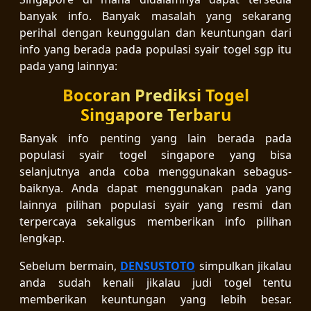
banyak info. Banyak masalah yang sekarang
perihal dengan keunggulan dan keuntungan dari
info yang berada pada populasi syair togel sgp itu
pada yang lainnya:
Bocoran Prediksi Togel
Singapore Terbaru
Banyak info penting yang lain berada pada
populasi syair togel singapore yang bisa
selanjutnya anda coba menggunakan sebagus-
baiknya. Anda dapat menggunakan pada yang
lainnya pilihan populasi syair yang resmi dan
terpercaya sekaligus memberikan info pilihan
lengkap.
Sebelum bermain,
DENSUSTOTO
simpulkan jikalau
anda sudah kenali jikalau judi togel tentu
memberikan keuntungan yang lebih besar.