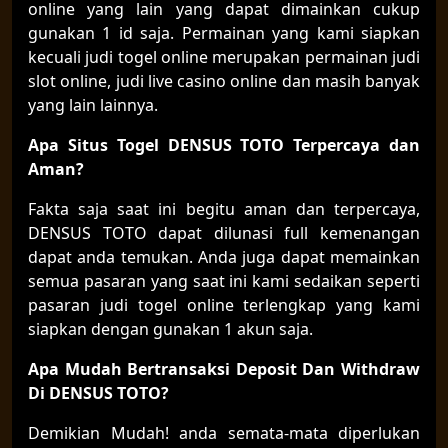
online yang lain yang dapat dimainkan cukup
gunakan 1 id saja. Permainan yang kami siapkan
kecuali judi togel online merupakan permainan judi
slot online, judi live casino online dan masih banyak
yang lain lainnya.
Apa Situs Togel DENSUS TOTO Terpercaya dan
Aman?
Fakta saja saat ini begitu aman dan terpercaya,
DENSUS TOTO dapat dilunasi full kemenangan
dapat anda temukan. Anda juga dapat memainkan
semua pasaran yang saat ini kami sedaikan seperti
pasaran judi togel online terlengkap yang kami
siapkan dengan gunakan 1 akun saja.
Apa Mudah
Bert
ransaksi Deposit Dan Withdraw
Di DENSUS TOTO?
Demikian Mudah! anda semata-mata diperlukan