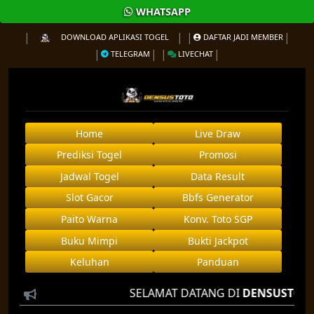
WHATSAPP
DOWNLOAD APLIKASI TOGEL
DAFTAR JADI MEMBER
TELEGRAM
LIVECHAT
Home
Live Draw
Prediksi Togel
Promosi
Jadwal Togel
Data Result
Slot Gacor
Bbfs Generator
Paito Warna
Konv. Toto SGP
Buku Mimpi
Bukti Jackpot
Keluhan
Panduan
SELAMAT DATANG DI
DENSUSTOTO
AGE