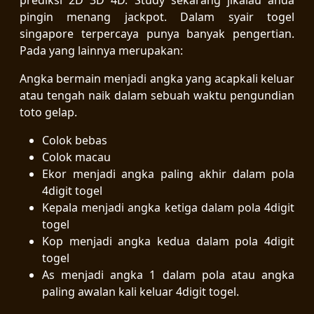
pingin menang jackpot. Dalam syair togel
singapore terpercaya punya banyak pengertian.
Pada yang lainnya merupakan:
Angka bermain menjadi angka yang acapkali keluar
atau tengah naik dalam sebuah waktu pengundian
toto gelap.
Colok bebas
Colok macau
Ekor menjadi angka paling akhir dalam pola
4digit togel
Kepala menjadi angka ketiga dalam pola 4digit
togel
Kop menjadi angka kedua dalam pola 4digit
togel
As menjadi angka 1 dalam pola atau angka
paling awalan kali keluar 4digit togel.