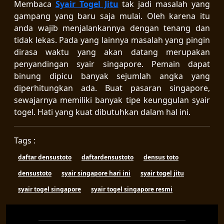
Membaca
Syair Togel Jitu
tak jadi masalah yang
gampang yang baru saja mulai. Oleh karena itu
anda wajib menjalankannya dengan tenang dan
tidak lekas. Pada yang lainnya masalah yang pingin
dirasa waktu yang akan datang merupakan
penyandingan syair singapore. Pemain dapat
binung dipicu banyak sejumlah angka yang
diperhitungkan ada. Buat pasaran singapore,
sewajarnya memiliki banyak tipe keunggulan syair
togel. Hati yang kuat dibutuhkan dalam hal ini.
Tags :
daftar densustoto
daftardensustoto
densus toto
densustoto
syair singapore hari ini
syair togel jitu
syair togel singapore
syair togel singapore resmi