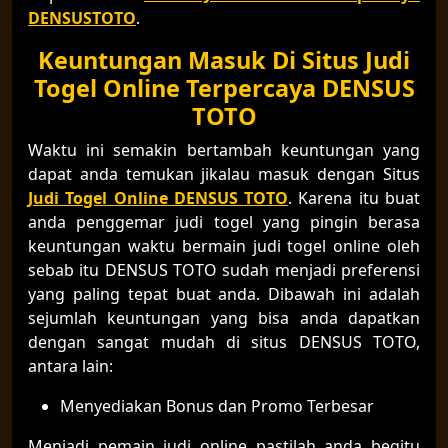
DENSUSTOTO
.
Keuntungan Masuk Di Situs Judi
Togel Online Terpercaya DENSUS
TOTO
Waktu ini semakin bertambah keuntungan yang
dapat anda temukan jikalau masuk dengan Situs
Judi Togel Online DENSUS TOTO
. Karena itu buat
anda penggemar judi togel yang pingin berasa
keuntungan waktu bermain judi togel online oleh
sebab itu DENSUS TOTO sudah menjadi preferensi
yang paling tepat buat anda. Dibawah ini adalah
sejumlah keuntungan yang bisa anda dapatkan
dengan sangat mudah di situs DENSUS TOTO,
antara lain:
Menyediakan Bonus dan Promo Terbesar
Menjadi pemain judi online pastilah anda begitu