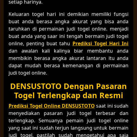
setiap harinya.
Keluaran togel hari ini demikian memiliki fungsi
buat anda berasa angka akurat yang bisa anda
taruhkan di permainan judi togel online. menjadi
buat anda yang saar ini tengah bermain judi togel
online, penting buat tahu
Prediksi Togel Hari Ini
dan awalan kali kalinya biar membantu anda
membikin berasa angka akurat lantaran itu anda
dapat mudah berasa kemenangan di permainan
judi togel online.
DENSUSTOTO Dengan Pasaran
Togel Terlengkap dan Resmi
Prediksi Togel Online DENSUSTOTO
saat ini sudah
menyediakan pasaran judi togel terbesar dan
terlengkap. Semuanya pemain judi togel online
yang saat ini sudah terjun langsung untuk bermain
judi togel, pastilah sudah mengetahui apa saja