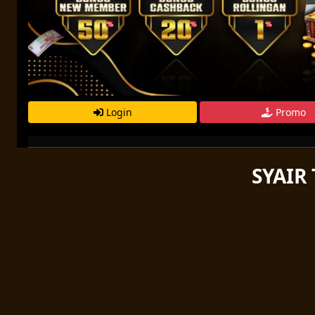
Login
Promo
SYAIR