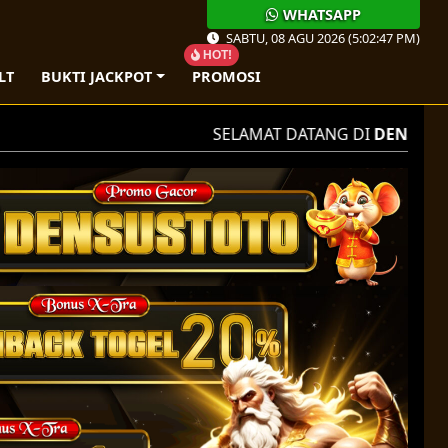
WHATSAPP
SABTU, 08 AGU 2026 (
5:02:49 PM
)
LT
BUKTI JACKPOT
PROMOSI
SELAMAT DATANG DI
DENSUSTOTO
AGE