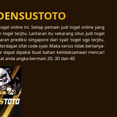
el DENSUSTOTO
gel online ini. Setiap pemain judi togel online yang
el terjitu. Lantaran itu sekarang situs judi togel
prediksi singapore dari syair togel sgp terjitu.
dapat sifat code syair. Maka serius tidak bertanya-
pore dapat dipakai buat bahan ketidaksamaan mencari
 dapat anda angka bermain 2D, 3D dan 4D