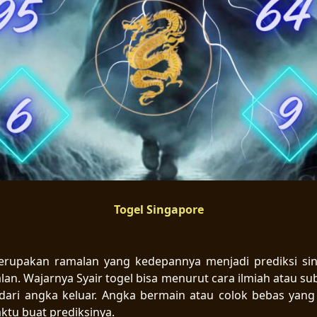
Togel Singapore
upakan ramalan yang kedepannya menjadi prediksi si
lan. Wajarnya Syair togel bisa menurut cara ilmiah atau su
a dari angka keluar. Angka bermain atau colok bebas yang
aktu buat prediksinya.