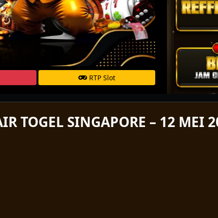
RTP Slot
AIR TOGEL SINGAPORE – 12 MEI 2