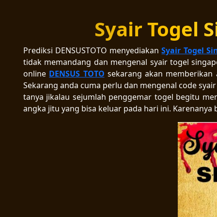
Syair Togel 
Prediksi DENSUSTOTO menyediakan
Syair Togel S
tidak memandang dan mengenal syair togel singapore
online
DENSUS TOTO
sekarang akan memberikan an
Sekarang anda cuma perlu dan mengenal code syair s
tanya jikalau sejumlah penggemar togel begitu meny
angka jitu yang bisa keluar pada hari ini. Karenanya