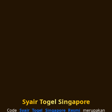
Syair Togel Singapore
Code
Syair Togel Singapore Resmi
merupakan