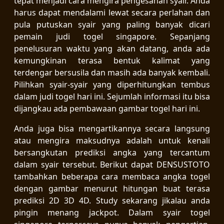
tepat menjadi cara mengira pengesahan syair. Anda
harus dapat mendalami lewat secara perlahan dan
pula putuskan syair yang paling banyak dicari
pemain judi togel singapore. Sepanjang
penelusuran waktu yang akan datang, anda ada
kemungkinan terasa bentuk kalimat yang
terdengar bersusila dan masih ada banyak kembali.
Pilihkan syair-syair yang diperhitungkan tembus
dalam judi togel hari ini. Sejumlah informasi itu bisa
dijangkau ada pembawaan gambar togel hari ini.
Anda juga bisa mengartikannya secara langsung
atau mengira maksudnya adalah untuk kenali
bersangkutan prediksi angka yang tercantum
dalam syair tersebut. Berikut dapat DENSUSTOTO
tambahkan beberapa cara membaca angka togel
dengan gambar menurut hitungan buat terasa
prediksi 2D 3D 4D. Study sekarang jikalau anda
pingin menang jackpot. Dalam syair togel