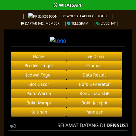
WHATSAPP
DOWNLOAD APLIKASI TOGEL
DAFTAR JADI MEMBER
TELEGRAM
LIVECHAT
Home
Live Draw
Prediksi Togel
Promosi
Jadwal Togel
Data Result
Slot Gacor
Bbfs Generator
Paito Warna
Konv. Toto SGP
Buku Mimpi
Bukti Jackpot
Keluhan
Panduan
SELAMAT DATANG DI
DENSUSTOTO
A