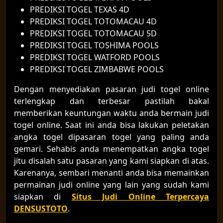
PREDIKSI TOGEL TEXAS 4D
PREDIKSI TOGEL TOTOMACAU 4D
PREDIKSI TOGEL TOTOMACAU 5D
PREDIKSI TOGEL TOSHIMA POOLS
PREDIKSI TOGEL WATFORD POOLS
PREDIKSI TOGEL ZIMBABWE POOLS
Dengan menyediakan pasaran judi togel online
terlengkap dan terbesar pastilah bakal
memberikan keuntungan waktu anda bermain judi
togel online. Saat ini anda bisa lakukan peletakan
angka togel dipasaran togel yang paling anda
gemari. Sehabis anda menempatkan angka togel
jitu disalah satu pasaran yang kami siapkan di atas.
Karenanya, sembari menanti anda bisa memainkan
permainan judi online yang lain yang sudah kami
siapkan di
Situs Judi Online Terpercaya
DENSUSTOTO
.