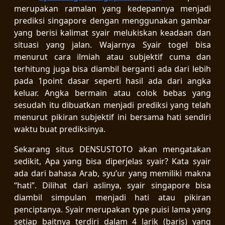
merupakan ramalan yang kedepannya menjadi
prediksi singapore dengan menggunakan gambar
yang berisi kalimat syair melukiskan keadaan dan
situasi yang jalan. Wajarnya Syair togel bisa
menurut cara ilmiah atau subjektif cuma dan
terhitung juga bisa diambil berganti ada dari lebih
pada 1point dasar seperti hasil ada dari angka
keluar. Angka bermain atau colok bebas yang
sesudah itu dibuatkan menjadi prediksi yang telah
menurut pikiran subjektif ini bersama hati sendiri
waktu buat prediksinya.
Sekarang situs DENSUSTOTO akan mengatakan
sedikit, Apa yang bisa diperjelas syair? Kata syair
ada dari bahasa Arab, syu’ur yang memiliki makna
“hati”. Dilihat dari aslinya, syair singapore bisa
diambil simpulan menjadi hati atau pikiran
penciptanya. Syair merupakan type puisi lama yang
setiap baitnya terdiri dalam 4 larik (baris) yang