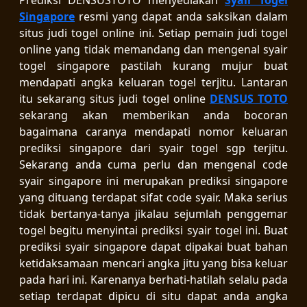
Prediksi DENSUSTOTO menyediakan
Syair Togel
Singapore
resmi yang dapat anda saksikan dalam
situs judi togel online ini. Setiap pemain judi togel
online yang tidak memandang dan mengenal syair
togel singapore pastilah kurang mujur buat
mendapati angka keluaran togel terjitu. Lantaran
itu sekarang situs judi togel online
DENSUS TOTO
sekarang akan memberikan anda bocoran
bagaimana caranya mendapati nomor keluaran
prediksi singapore dari syair togel sgp terjitu.
Sekarang anda cuma perlu dan mengenal code
syair singapore ini merupakan prediksi singapore
yang dituang terdapat sifat code syair. Maka serius
tidak bertanya-tanya jikalau sejumlah penggemar
togel begitu menyintai prediksi syair togel ini. Buat
prediksi syair singapore dapat dipakai buat bahan
ketidaksamaan mencari angka jitu yang bisa keluar
pada hari ini. Karenanya berhati-hatilah selalu pada
setiap terdapat dipicu di situ dapat anda angka