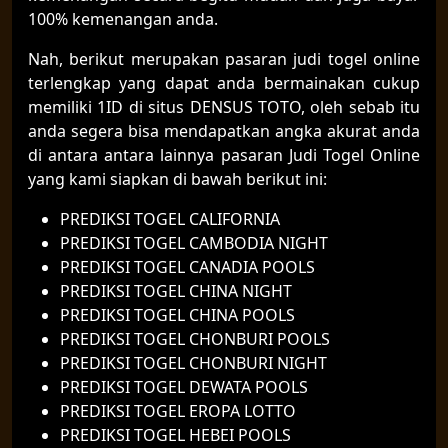
100% kemenangan anda.
Nah, berikut merupakan pasaran judi togel online
terlengkap yang dapat anda bermainakan cukup
memiliki 1ID di situs DENSUS TOTO, oleh sebab itu
anda segera bisa mendapatkan angka akurat anda
di antara antara lainnya pasaran Judi Togel Online
yang kami siapkan di bawah berikut ini:
PREDIKSI TOGEL CALIFORNIA
PREDIKSI TOGEL CAMBODIA NIGHT
PREDIKSI TOGEL CANADIA POOLS
PREDIKSI TOGEL CHINA NIGHT
PREDIKSI TOGEL CHINA POOLS
PREDIKSI TOGEL CHONBURI POOLS
PREDIKSI TOGEL CHONBURI NIGHT
PREDIKSI TOGEL DEWATA POOLS
PREDIKSI TOGEL EROPA LOTTO
PREDIKSI TOGEL HEBEI POOLS