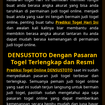
buat anda berasa angka akurat yang bisa anda
taruhkan di permainan judi togel online. menjadi
buat anda yang saar ini tengah bermain judi togel
online, penting buat tahu
Prediksi Togel Hari Ini
dan awalan kali kalinya biar membantu anda
membikin berasa angka akurat lantaran itu anda
dapat mudah berasa kemenangan di permainan
judi togel online.
DENSUSTOTO Dengan Pasaran
Togel Terlengkap dan Resmi
Prediksi Togel Online DENSUSTOTO
saat ini sudah
menyediakan pasaran judi togel terbesar dan
terlengkap. Semuanya pemain judi togel online
yang saat ini sudah terjun langsung untuk bermain
judi togel, pastilah sudah mengetahui apa saja
pasaran togel online yang dapat memberikan
kemenangan secara begitu mudah dan juga bayar