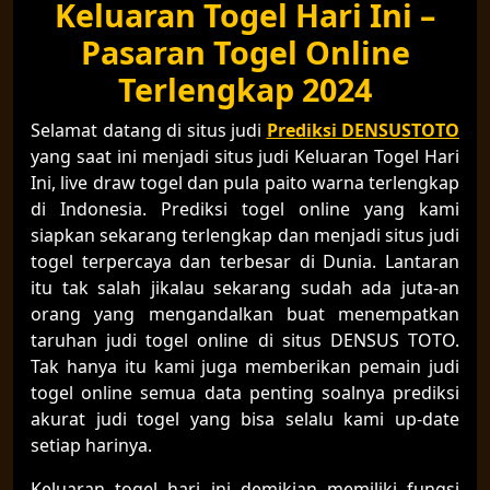
Keluaran Togel Hari Ini –
Pasaran Togel Online
Terlengkap 2024
Selamat datang di situs judi
Prediksi DENSUSTOTO
yang saat ini menjadi situs judi Keluaran Togel Hari
Ini, live draw togel dan pula paito warna terlengkap
di Indonesia. Prediksi togel online yang kami
siapkan sekarang terlengkap dan menjadi situs judi
togel terpercaya dan terbesar di Dunia. Lantaran
itu tak salah jikalau sekarang sudah ada juta-an
orang yang mengandalkan buat menempatkan
taruhan judi togel online di situs DENSUS TOTO.
Tak hanya itu kami juga memberikan pemain judi
togel online semua data penting soalnya prediksi
akurat judi togel yang bisa selalu kami up-date
setiap harinya.
Keluaran togel hari ini demikian memiliki fungsi