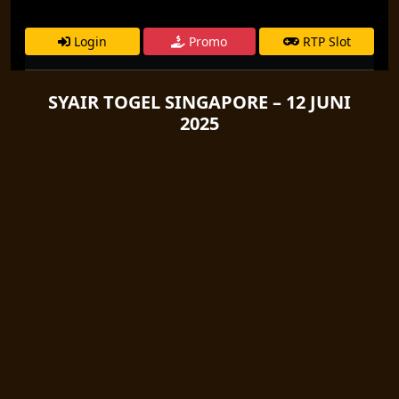
Login
Promo
RTP Slot
SYAIR TOGEL SINGAPORE – 12 JUNI
2025