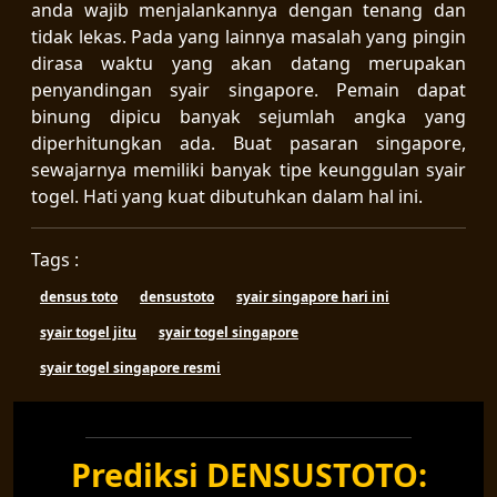
anda wajib menjalankannya dengan tenang dan
tidak lekas. Pada yang lainnya masalah yang pingin
dirasa waktu yang akan datang merupakan
penyandingan syair singapore. Pemain dapat
binung dipicu banyak sejumlah angka yang
diperhitungkan ada. Buat pasaran singapore,
sewajarnya memiliki banyak tipe keunggulan syair
togel. Hati yang kuat dibutuhkan dalam hal ini.
Tags :
densus toto
densustoto
syair singapore hari ini
syair togel jitu
syair togel singapore
syair togel singapore resmi
Prediksi DENSUSTOTO: