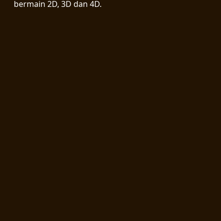
bermain 2D, 3D dan 4D.