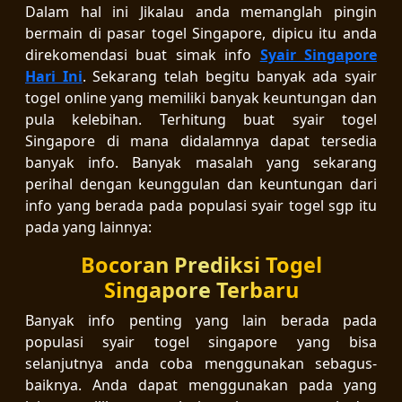
Dalam hal ini Jikalau anda memanglah pingin
bermain di pasar togel Singapore, dipicu itu anda
direkomendasi buat simak info
Syair Singapore
Hari Ini
. Sekarang telah begitu banyak ada syair
togel online yang memiliki banyak keuntungan dan
pula kelebihan. Terhitung buat syair togel
Singapore di mana didalamnya dapat tersedia
banyak info. Banyak masalah yang sekarang
perihal dengan keunggulan dan keuntungan dari
info yang berada pada populasi syair togel sgp itu
pada yang lainnya:
Bocoran Prediksi Togel
Singapore Terbaru
Banyak info penting yang lain berada pada
populasi syair togel singapore yang bisa
selanjutnya anda coba menggunakan sebagus-
baiknya. Anda dapat menggunakan pada yang