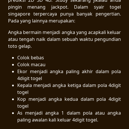
pingin menang jackpot. Dalam syair togel
singapore terpercaya punya banyak pengertian.
Pada yang lainnya merupakan:
Angka bermain menjadi angka yang acapkali keluar
atau tengah naik dalam sebuah waktu pengundian
toto gelap.
Colok bebas
Colok macau
Ekor menjadi angka paling akhir dalam pola
4digit togel
Kepala menjadi angka ketiga dalam pola 4digit
togel
Kop menjadi angka kedua dalam pola 4digit
togel
As menjadi angka 1 dalam pola atau angka
paling awalan kali keluar 4digit togel.