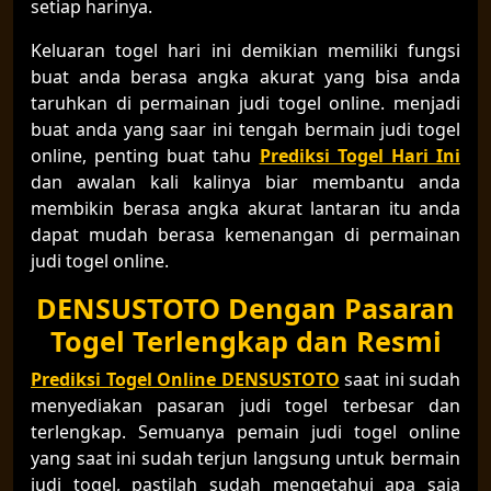
setiap harinya.
Keluaran togel hari ini demikian memiliki fungsi
buat anda berasa angka akurat yang bisa anda
taruhkan di permainan judi togel online. menjadi
buat anda yang saar ini tengah bermain judi togel
online, penting buat tahu
Prediksi Togel Hari Ini
dan awalan kali kalinya biar membantu anda
membikin berasa angka akurat lantaran itu anda
dapat mudah berasa kemenangan di permainan
judi togel online.
DENSUSTOTO Dengan Pasaran
Togel Terlengkap dan Resmi
Prediksi Togel Online DENSUSTOTO
saat ini sudah
menyediakan pasaran judi togel terbesar dan
terlengkap. Semuanya pemain judi togel online
yang saat ini sudah terjun langsung untuk bermain
judi togel, pastilah sudah mengetahui apa saja