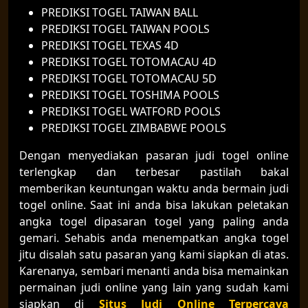
PREDIKSI TOGEL TAIWAN BALL
PREDIKSI TOGEL TAIWAN POOLS
PREDIKSI TOGEL TEXAS 4D
PREDIKSI TOGEL TOTOMACAU 4D
PREDIKSI TOGEL TOTOMACAU 5D
PREDIKSI TOGEL TOSHIMA POOLS
PREDIKSI TOGEL WATFORD POOLS
PREDIKSI TOGEL ZIMBABWE POOLS
Dengan menyediakan pasaran judi togel online
terlengkap dan terbesar pastilah bakal
memberikan keuntungan waktu anda bermain judi
togel online. Saat ini anda bisa lakukan peletakan
angka togel dipasaran togel yang paling anda
gemari. Sehabis anda menempatkan angka togel
jitu disalah satu pasaran yang kami siapkan di atas.
Karenanya, sembari menanti anda bisa memainkan
permainan judi online yang lain yang sudah kami
siapkan di
Situs Judi Online Terpercaya