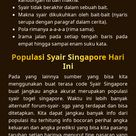
Syair tidak berakhir dalam sebuah bait.
Makna syair dikukuhkan oleh bait-bait (nyaris
serupa dengan paragraf dalam cerita).
Pola rimanya a-a-a-a (rima sama).
Irama jalan pada setiap tengah baris pada
empat hingga sampai enam suku kata.
Populasi Syair Singapore Hari
Ini
Pada yang lainnya sumber yang bisa kita
menggunakan buat terasa code Syair Singapore
buat jangkau angka akurat merupakan populasi
syair togel singapore. Waktu ini lebih banyak
alternatif forum-syair- sgp yang terdapat dan bisa
ditetapkan. Kita dapat jangkau banyak info dari
populasi itu terhitung info bocoran perihal angka
keluaran dan angka prediksi yang bisa kita pasang
taruhan setiap harinya menurut tipe pasaran yang