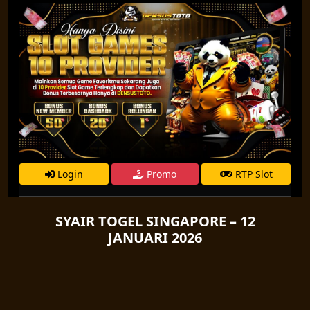
Login
Promo
RTP Slot
SYAIR TOGEL SINGAPORE – 12
JANUARI 2026