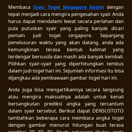
Membaca
Syair Togel Singapore Resmi
dengan
tepat menjadi cara mengira pengesahan syair. Anda
harus dapat mendalami lewat secara perlahan dan
pula putuskan syair yang paling banyak dicari
pemain judi togel singapore. Sepanjang
penelusuran waktu yang akan datang, anda ada
kemungkinan terasa bentuk kalimat yang
terdengar bersusila dan masih ada banyak kembali.
Pilihkan syair-syair yang diperhitungkan tembus
dalam judi togel hari ini. Sejumlah informasi itu bisa
dijangkau ada pembawaan gambar togel hari ini.
Anda juga bisa mengartikannya secara langsung
atau mengira maksudnya adalah untuk kenali
bersangkutan prediksi angka yang tercantum
dalam syair tersebut. Berikut dapat DENSUSTOTO
tambahkan beberapa cara membaca angka togel
dengan gambar menurut hitungan buat terasa
prediksi 2D 3D 4D. Study sekarang jikalau anda