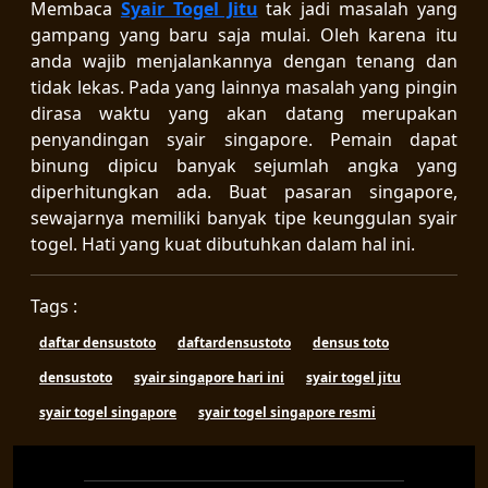
Membaca
Syair Togel Jitu
tak jadi masalah yang
gampang yang baru saja mulai. Oleh karena itu
anda wajib menjalankannya dengan tenang dan
tidak lekas. Pada yang lainnya masalah yang pingin
dirasa waktu yang akan datang merupakan
penyandingan syair singapore. Pemain dapat
binung dipicu banyak sejumlah angka yang
diperhitungkan ada. Buat pasaran singapore,
sewajarnya memiliki banyak tipe keunggulan syair
togel. Hati yang kuat dibutuhkan dalam hal ini.
Tags :
daftar densustoto
daftardensustoto
densus toto
densustoto
syair singapore hari ini
syair togel jitu
syair togel singapore
syair togel singapore resmi