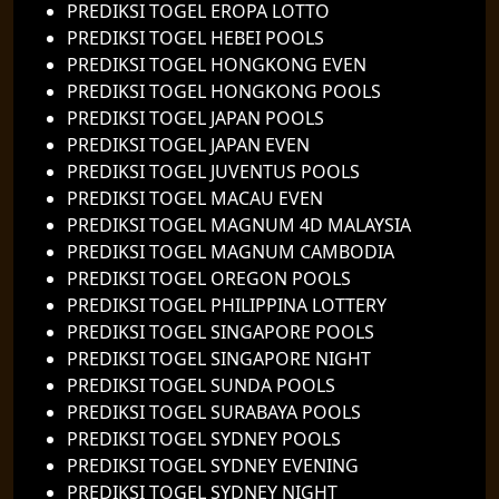
PREDIKSI TOGEL EROPA LOTTO
PREDIKSI TOGEL HEBEI POOLS
PREDIKSI TOGEL HONGKONG EVEN
PREDIKSI TOGEL HONGKONG POOLS
PREDIKSI TOGEL JAPAN POOLS
PREDIKSI TOGEL JAPAN EVEN
PREDIKSI TOGEL JUVENTUS POOLS
PREDIKSI TOGEL MACAU EVEN
PREDIKSI TOGEL MAGNUM 4D MALAYSIA
PREDIKSI TOGEL MAGNUM CAMBODIA
PREDIKSI TOGEL OREGON POOLS
PREDIKSI TOGEL PHILIPPINA LOTTERY
PREDIKSI TOGEL SINGAPORE POOLS
PREDIKSI TOGEL SINGAPORE NIGHT
PREDIKSI TOGEL SUNDA POOLS
PREDIKSI TOGEL SURABAYA POOLS
PREDIKSI TOGEL SYDNEY POOLS
PREDIKSI TOGEL SYDNEY EVENING
PREDIKSI TOGEL SYDNEY NIGHT