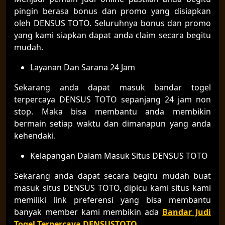
pingin berasa bonus dan promo yang disiapkan
oleh DENSUS TOTO. Seluruhnya bonus dan promo
yang kami siapkan dapat anda claim secara begitu
mudah.
Layanan Dan Sarana 24 Jam
Sekarang anda dapat masuk bandar togel
terpercaya DENSUS TOTO sepanjang 24 jam non
stop. Maka bisa membantu anda membikin
bermain setiap waktu dan dimanapun yang anda
kehendaki.
Kelapangan Dalam Masuk Situs DENSUS TOTO
Sekarang anda dapat secara begitu mudah buat
masuk situs DENSUS TOTO, dipicu kami situs kami
memiliki link preferensi yang bisa membantu
banyak member kami membikin ada
Bandar Judi
Togel Terpercaya DENSUSTOTO
.