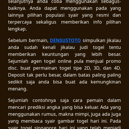
selanjutnya anda coba menggunakan sebagus-
baiknya. Anda dapat menggunakan pada yang
lainnya pilihan populasi syair yang resmi dan
terpercaya sekaligus memberikan info pilihan
lengkap.
Sebelum bermain,
DENSUSTOTO
simpulkan jikalau
anda sudah kenali jikalau judi togel tentu
memberikan keuntungan yang lebih besar.
Sejumlah agen togel online pula menjual promo
disc. buat permainan togel tipe 2D, 3D, dan 4D.
Deposit tak perlu besar, dalam batas paling paling
sedikit saja anda bisa buat ada kemungkinan
menang.
Sejumlah contohnya saja cara pemain dalam
mencari prediksi angka yang bisa keluar. Ada yang
menggunakan rumus, makna mimpi, juga ada juga
yang membaca syair gambar togel hari ini. Pada
syair togel singapore hari ini yang telah menjadi