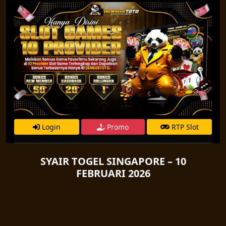
Login
Promo
RTP Slot
SYAIR TOGEL SINGAPORE – 10
FEBRUARI 2026