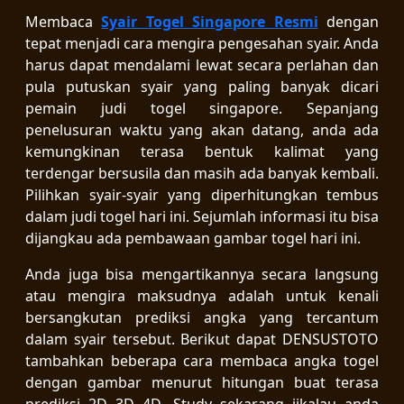
Membaca
Syair Togel Singapore Resmi
dengan
tepat menjadi cara mengira pengesahan syair. Anda
harus dapat mendalami lewat secara perlahan dan
pula putuskan syair yang paling banyak dicari
pemain judi togel singapore. Sepanjang
penelusuran waktu yang akan datang, anda ada
kemungkinan terasa bentuk kalimat yang
terdengar bersusila dan masih ada banyak kembali.
Pilihkan syair-syair yang diperhitungkan tembus
dalam judi togel hari ini. Sejumlah informasi itu bisa
dijangkau ada pembawaan gambar togel hari ini.
Anda juga bisa mengartikannya secara langsung
atau mengira maksudnya adalah untuk kenali
bersangkutan prediksi angka yang tercantum
dalam syair tersebut. Berikut dapat DENSUSTOTO
tambahkan beberapa cara membaca angka togel
dengan gambar menurut hitungan buat terasa
prediksi 2D 3D 4D. Study sekarang jikalau anda