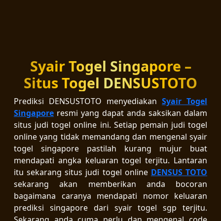
Syair Togel Singapore –
Situs Togel DENSUSTOTO
Prediksi DENSUSTOTO menyediakan
Syair Togel
Singapore
resmi yang dapat anda saksikan dalam
situs judi togel online ini. Setiap pemain judi togel
online yang tidak memandang dan mengenal syair
togel singapore pastilah kurang mujur buat
mendapati angka keluaran togel terjitu. Lantaran
itu sekarang situs judi togel online
DENSUS TOTO
sekarang akan memberikan anda bocoran
bagaimana caranya mendapati nomor keluaran
prediksi singapore dari syair togel sgp terjitu.
Sekarang anda cuma perlu dan mengenal code