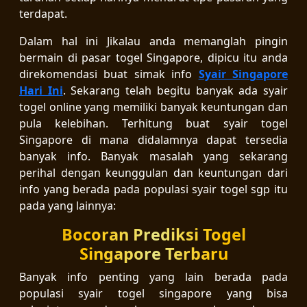
terdapat.
Dalam hal ini Jikalau anda memanglah pingin
bermain di pasar togel Singapore, dipicu itu anda
direkomendasi buat simak info
Syair Singapore
Hari Ini
. Sekarang telah begitu banyak ada syair
togel online yang memiliki banyak keuntungan dan
pula kelebihan. Terhitung buat syair togel
Singapore di mana didalamnya dapat tersedia
banyak info. Banyak masalah yang sekarang
perihal dengan keunggulan dan keuntungan dari
info yang berada pada populasi syair togel sgp itu
pada yang lainnya:
Bocoran Prediksi Togel
Singapore Terbaru
Banyak info penting yang lain berada pada
populasi syair togel singapore yang bisa