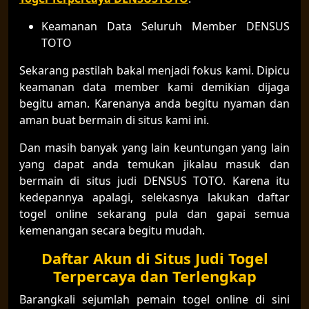
Keamanan Data Seluruh Member DENSUS
TOTO
Sekarang pastilah bakal menjadi fokus kami. Dipicu
keamanan data member kami demikian dijaga
begitu aman. Karenanya anda begitu nyaman dan
aman buat bermain di situs kami ini.
Dan masih banyak yang lain keuntungan yang lain
yang dapat anda temukan jikalau masuk dan
bermain di situs judi DENSUS TOTO. Karena itu
kedepannya apalagi, selekasnya lakukan daftar
togel online sekarang pula dan gapai semua
kemenangan secara begitu mudah.
Daftar Akun di Situs Judi Togel
Terpercaya dan Terlengkap
Barangkali sejumlah pemain togel online di sini