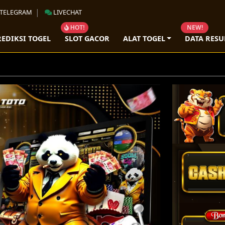
TELEGRAM
LIVECHAT
REDIKSI TOGEL
SLOT GACOR
ALAT TOGEL
DATA RESU