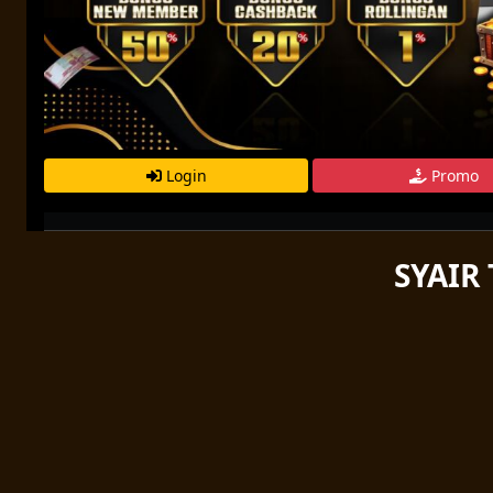
Login
Promo
SYAIR