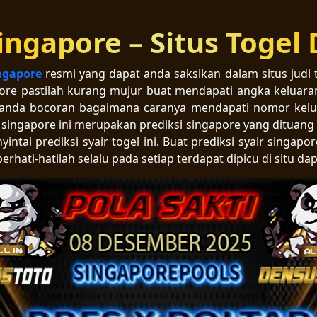
Singapore – Situs Tog
ingapore
resmi yang dapat anda saksikan dalam situs judi to
 pastilah kurang mujur buat mendapati angka keluaran tog
da bocoran bagaimana caranya mendapati nomor keluaran 
ingapore ini merupakan prediksi singapore yang dituang ter
intai prediksi syair togel ini. Buat prediksi syair singa
 berhati-hatilah selalu pada setiap terdapat dipicu di situ