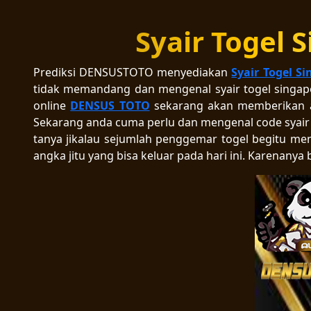
Syair Togel 
Prediksi DENSUSTOTO menyediakan
Syair Togel S
tidak memandang dan mengenal syair togel singapore
online
DENSUS TOTO
sekarang akan memberikan an
Sekarang anda cuma perlu dan mengenal code syair s
tanya jikalau sejumlah penggemar togel begitu meny
angka jitu yang bisa keluar pada hari ini. Karenanya