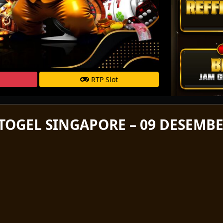
RTP Slot
 TOGEL SINGAPORE – 09 DESEMBE