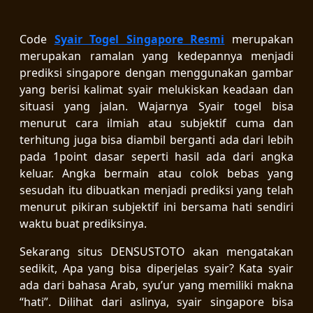
Code
Syair Togel Singapore Resmi
merupakan
merupakan ramalan yang kedepannya menjadi
prediksi singapore dengan menggunakan gambar
yang berisi kalimat syair melukiskan keadaan dan
situasi yang jalan. Wajarnya Syair togel bisa
menurut cara ilmiah atau subjektif cuma dan
terhitung juga bisa diambil berganti ada dari lebih
pada 1point dasar seperti hasil ada dari angka
keluar. Angka bermain atau colok bebas yang
sesudah itu dibuatkan menjadi prediksi yang telah
menurut pikiran subjektif ini bersama hati sendiri
waktu buat prediksinya.
Sekarang situs DENSUSTOTO akan mengatakan
sedikit, Apa yang bisa diperjelas syair? Kata syair
ada dari bahasa Arab, syu’ur yang memiliki makna
“hati”. Dilihat dari aslinya, syair singapore bisa