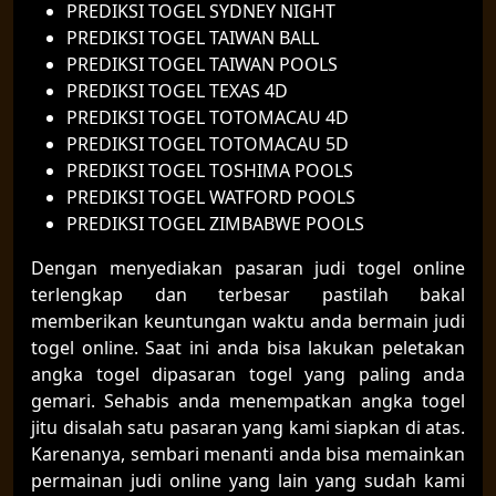
PREDIKSI TOGEL SYDNEY NIGHT
PREDIKSI TOGEL TAIWAN BALL
PREDIKSI TOGEL TAIWAN POOLS
PREDIKSI TOGEL TEXAS 4D
PREDIKSI TOGEL TOTOMACAU 4D
PREDIKSI TOGEL TOTOMACAU 5D
PREDIKSI TOGEL TOSHIMA POOLS
PREDIKSI TOGEL WATFORD POOLS
PREDIKSI TOGEL ZIMBABWE POOLS
Dengan menyediakan pasaran judi togel online
terlengkap dan terbesar pastilah bakal
memberikan keuntungan waktu anda bermain judi
togel online. Saat ini anda bisa lakukan peletakan
angka togel dipasaran togel yang paling anda
gemari. Sehabis anda menempatkan angka togel
jitu disalah satu pasaran yang kami siapkan di atas.
Karenanya, sembari menanti anda bisa memainkan
permainan judi online yang lain yang sudah kami