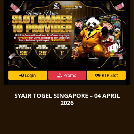
Login
Promo
RTP Slot
SYAIR TOGEL SINGAPORE – 04 APRIL
2026