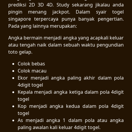
prediksi 2D 3D 4D. Study sekarang jikalau anda
pingin menang jackpot. Dalam syair togel
singapore terpercaya punya banyak pengertian.
Pada yang lainnya merupakan:
Angka bermain menjadi angka yang acapkali keluar
atau tengah naik dalam sebuah waktu pengundian
toto gelap.
Colok bebas
Colok macau
Ekor menjadi angka paling akhir dalam pola
4digit togel
Kepala menjadi angka ketiga dalam pola 4digit
togel
Kop menjadi angka kedua dalam pola 4digit
togel
As menjadi angka 1 dalam pola atau angka
paling awalan kali keluar 4digit togel.