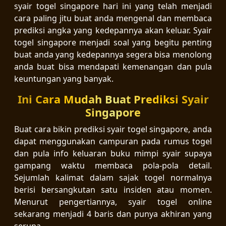
syair togel singapore hari ini yang telah menjadi
cara paling jitu buat anda mengenal dan membaca
prediksi angka yang kedepannya akan keluar. Syair
togel singapore menjadi soal yang begitu penting
buat anda yang kedepannya segera bisa menolong
anda buat bisa mendapati kemenangan dan pula
keuntungan yang banyak.
Ini Cara Mudah Buat Prediksi Syair
Singapore
Buat cara bikin prediksi syair togel singapore, anda
dapat menggunakan campuran pada rumus togel
dan pula info keluaran buku mimpi syair supaya
gampang waktu membaca pola-pola detail.
Sejumlah kalimat dalam sajak togel normalnya
berisi bersangkutan satu insiden atau momen.
Menurut pengertiannya, syair togel online
sekarang menjadi 4 baris dan punya akhiran yang
serupa.