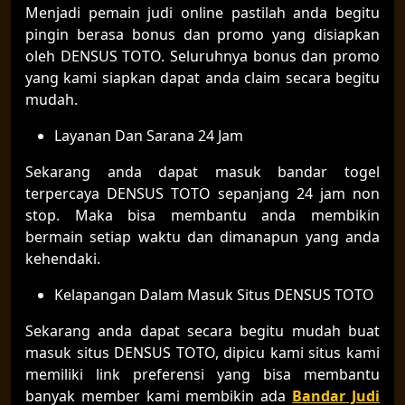
Menjadi pemain judi online pastilah anda begitu
pingin berasa bonus dan promo yang disiapkan
oleh DENSUS TOTO. Seluruhnya bonus dan promo
yang kami siapkan dapat anda claim secara begitu
mudah.
Layanan Dan Sarana 24 Jam
Sekarang anda dapat masuk bandar togel
terpercaya DENSUS TOTO sepanjang 24 jam non
stop. Maka bisa membantu anda membikin
bermain setiap waktu dan dimanapun yang anda
kehendaki.
Kelapangan Dalam Masuk Situs DENSUS TOTO
Sekarang anda dapat secara begitu mudah buat
masuk situs DENSUS TOTO, dipicu kami situs kami
memiliki link preferensi yang bisa membantu
banyak member kami membikin ada
Bandar Judi