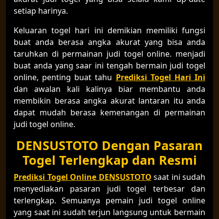
setiap harinya.
Keluaran togel hari ini demikian memiliki fungsi
buat anda berasa angka akurat yang bisa anda
taruhkan di permainan judi togel online. menjadi
buat anda yang saar ini tengah bermain judi togel
online, penting buat tahu
Prediksi Togel Hari Ini
dan awalan kali kalinya biar membantu anda
membikin berasa angka akurat lantaran itu anda
dapat mudah berasa kemenangan di permainan
judi togel online.
DENSUSTOTO Dengan Pasaran
Togel Terlengkap dan Resmi
Prediksi Togel Online DENSUSTOTO
saat ini sudah
menyediakan pasaran judi togel terbesar dan
terlengkap. Semuanya pemain judi togel online
yang saat ini sudah terjun langsung untuk bermain