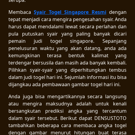
Membaca
Syair Togel Singapore Resmi
dengan
tepat menjadi cara mengira pengesahan syair. Anda
harus dapat mendalami lewat secara perlahan dan
pula putuskan syair yang paling banyak dicari
pemain judi togel singapore. Sepanjang
penelusuran waktu yang akan datang, anda ada
kemungkinan terasa bentuk kalimat yang
terdengar bersusila dan masih ada banyak kembali.
Pilihkan syair-syair yang diperhitungkan tembus
dalam judi togel hari ini. Sejumlah informasi itu bisa
dijangkau ada pembawaan gambar togel hari ini.
Anda juga bisa mengartikannya secara langsung
atau mengira maksudnya adalah untuk kenali
bersangkutan prediksi angka yang tercantum
dalam syair tersebut. Berikut dapat DENSUSTOTO
tambahkan beberapa cara membaca angka togel
dengan gambar menurut hitungan buat terasa