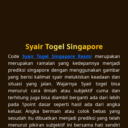
Syair Togel Singapore
Code
Syair Togel Singapore Resmi
merupakan
merupakan ramalan yang kedepannya menjadi
prediksi singapore dengan menggunakan gambar
yang berisi kalimat syair melukiskan keadaan dan
situasi yang jalan. Wajarnya Syair togel bisa
menurut cara ilmiah atau subjektif cuma dan
terhitung juga bisa diambil berganti ada dari lebih
pada 1point dasar seperti hasil ada dari angka
keluar. Angka bermain atau colok bebas yang
sesudah itu dibuatkan menjadi prediksi yang telah
menurut pikiran subjektif ini bersama hati sendiri