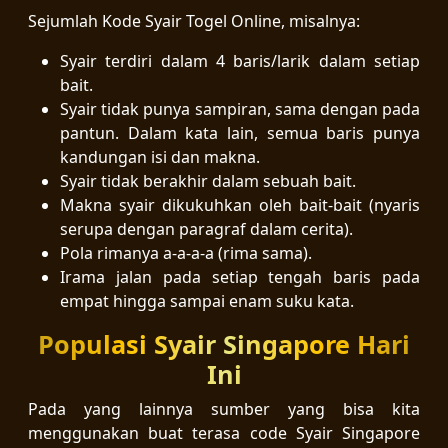
Sejumlah Kode Syair Togel Online, misalnya:
Syair terdiri dalam 4 baris/larik dalam setiap
bait.
Syair tidak punya sampiran, sama dengan pada
pantun. Dalam kata lain, semua baris punya
kandungan isi dan makna.
Syair tidak berakhir dalam sebuah bait.
Makna syair dikukuhkan oleh bait-bait (nyaris
serupa dengan paragraf dalam cerita).
Pola rimanya a-a-a-a (rima sama).
Irama jalan pada setiap tengah baris pada
empat hingga sampai enam suku kata.
Populasi Syair Singapore Hari
Ini
Pada yang lainnya sumber yang bisa kita
menggunakan buat terasa code Syair Singapore