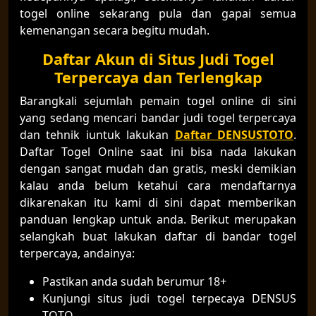
togel online sekarang pula dan gapai semua
kemenangan secara begitu mudah.
Daftar Akun di Situs Judi Togel
Terpercaya dan Terlengkap
Barangkali sejumlah pemain togel online di sini
yang sedang mencari bandar judi togel terpercaya
dan tehnik iuntuk lakukan
Daftar DENSUSTOTO
.
Daftar Togel Online saat ini bisa nada lakukan
dengan sangat mudah dan gratis, meski demikian
kalau anda belum ketahui cara mendaftarnya
dikarenakan itu kami di sini dapat memberikan
panduan lengkap untuk anda. Berikut merupakan
selangkah buat lakukan daftar di bandar togel
terpercaya, andainya:
Pastikan anda sudah berumur 18+
Kunjungi situs judi togel terpecaya DENSUS
TOTO