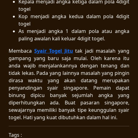
Kepala menjadi angka ketiga dalam pola 4digit
togel
Kop menjadi angka kedua dalam pola 4digit
togel
As menjadi angka 1 dalam pola atau angka
paling awalan kali keluar 4digit togel.
Membaca
Syair Togel Jitu
tak jadi masalah yang
gampang yang baru saja mulai. Oleh karena itu
anda wajib menjalankannya dengan tenang dan
tidak lekas. Pada yang lainnya masalah yang pingin
dirasa waktu yang akan datang merupakan
penyandingan syair singapore. Pemain dapat
binung dipicu banyak sejumlah angka yang
diperhitungkan ada. Buat pasaran singapore,
sewajarnya memiliki banyak tipe keunggulan syair
togel. Hati yang kuat dibutuhkan dalam hal ini.
Tags :