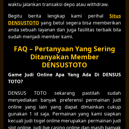
waktu jalankan transaksi depo atau withdraw.
Begitu berita lengkap kami perihal
Situs
DENSUSTOTO
yang betul segera bisa memberikan
anda sebuah layanan dan juga fasilitas terbaik bila
sudah menjadi member kami.
FAQ – Pertanyaan Yang Sering
Ditanyakan Member
DENSUSTOTO
Game Judi Online Apa Yang Ada Di DENSUS
TOTO?
DENSUS TOTO sekarang pastilah sudah
menyediakan banyak preferensi permainan judi
online yang lain yang dapat dimainkan cukup
gunakan 1 id saja. Permainan yang kami siapkan
kecuali judi togel online merupakan permainan judi
slot online, judi live casino online dan masih banyak