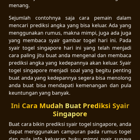
menang.
Sejumlah contohnya saja cara pemain dalam
mencari prediksi angka yang bisa keluar. Ada yang
menggunakan rumus, makna mimpi, juga ada juga
yang membaca syair gambar togel hari ini. Pada
syair togel singapore hari ini yang telah menjadi
cara paling jitu buat anda mengenal dan membaca
prediksi angka yang kedepannya akan keluar. Syair
togel singapore menjadi soal yang begitu penting
buat anda yang kedepannya segera bisa menolong
anda buat bisa mendapati kemenangan dan pula
keuntungan yang banyak.
Ini Cara Mudah Buat Prediksi Syair
Singapore
Buat cara bikin prediksi syair togel singapore, anda
dapat menggunakan campuran pada rumus togel
dan pula info keluaran buku mimpi syair supaya