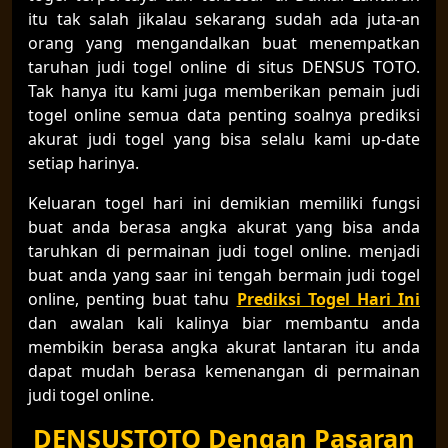
itu tak salah jikalau sekarang sudah ada juta-an
orang yang mengandalkan buat menempatkan
taruhan judi togel online di situs DENSUS TOTO.
Tak hanya itu kami juga memberikan pemain judi
togel online semua data penting soalnya prediksi
akurat judi togel yang bisa selalu kami up-date
setiap harinya.
Keluaran togel hari ini demikian memiliki fungsi
buat anda berasa angka akurat yang bisa anda
taruhkan di permainan judi togel online. menjadi
buat anda yang saar ini tengah bermain judi togel
online, penting buat tahu
Prediksi Togel Hari Ini
dan awalan kali kalinya biar membantu anda
membikin berasa angka akurat lantaran itu anda
dapat mudah berasa kemenangan di permainan
judi togel online.
DENSUSTOTO Dengan Pasaran