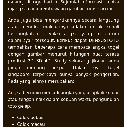
dalam judi togel hari ini. Sejumlah informasi itu bisa
dijangkau ada pembawaan gambar togel hari ini.
Anda juga bisa mengartikannya secara langsung
atau mengira maksudnya adalah untuk kenali
bersangkutan prediksi angka yang tercantum
dalam syair tersebut. Berikut dapat DENSUSTOTO
tambahkan beberapa cara membaca angka togel
dengan gambar menurut hitungan buat terasa
prediksi 2D 3D 4D. Study sekarang jikalau anda
pingin menang jackpot. Dalam syair togel
singapore terpercaya punya banyak pengertian.
Pada yang lainnya merupakan:
Angka bermain menjadi angka yang acapkali keluar
atau tengah naik dalam sebuah waktu pengundian
toto gelap.
Colok bebas
Colok macau