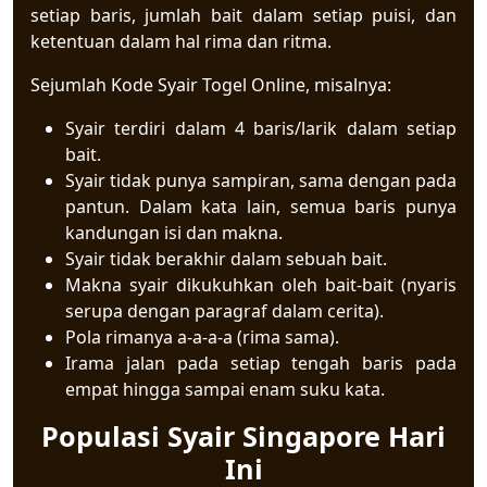
setiap baris, jumlah bait dalam setiap puisi, dan
ketentuan dalam hal rima dan ritma.
Sejumlah Kode Syair Togel Online, misalnya:
Syair terdiri dalam 4 baris/larik dalam setiap
bait.
Syair tidak punya sampiran, sama dengan pada
pantun. Dalam kata lain, semua baris punya
kandungan isi dan makna.
Syair tidak berakhir dalam sebuah bait.
Makna syair dikukuhkan oleh bait-bait (nyaris
serupa dengan paragraf dalam cerita).
Pola rimanya a-a-a-a (rima sama).
Irama jalan pada setiap tengah baris pada
empat hingga sampai enam suku kata.
Populasi Syair Singapore Hari
Ini