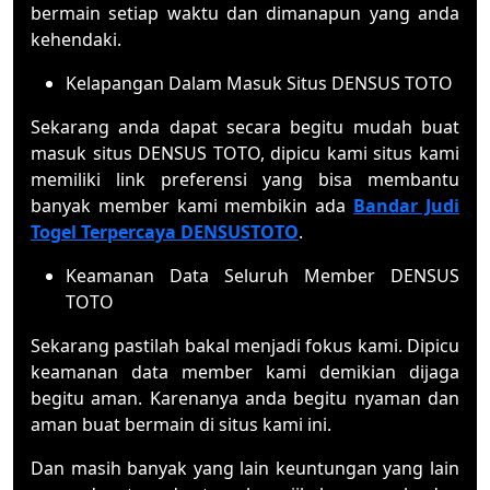
bermain setiap waktu dan dimanapun yang anda
kehendaki.
Kelapangan Dalam Masuk Situs DENSUS TOTO
Sekarang anda dapat secara begitu mudah buat
masuk situs DENSUS TOTO, dipicu kami situs kami
memiliki link preferensi yang bisa membantu
banyak member kami membikin ada
Bandar Judi
Togel Terpercaya DENSUSTOTO
.
Keamanan Data Seluruh Member DENSUS
TOTO
Sekarang pastilah bakal menjadi fokus kami. Dipicu
keamanan data member kami demikian dijaga
begitu aman. Karenanya anda begitu nyaman dan
aman buat bermain di situs kami ini.
Dan masih banyak yang lain keuntungan yang lain