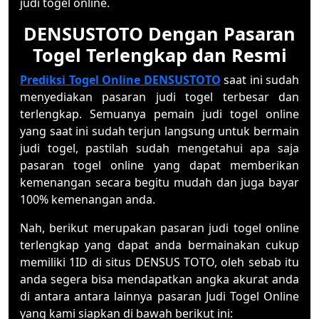
judi togel online.
DENSUSTOTO Dengan Pasaran
Togel Terlengkap dan Resmi
Prediksi Togel Online DENSUSTOTO
saat ini sudah
menyediakan pasaran judi togel terbesar dan
terlengkap. Semuanya pemain judi togel online
yang saat ini sudah terjun langsung untuk bermain
judi togel, pastilah sudah mengetahui apa saja
pasaran togel online yang dapat memberikan
kemenangan secara begitu mudah dan juga bayar
100% kemenangan anda.
Nah, berikut merupakan pasaran judi togel online
terlengkap yang dapat anda bermainakan cukup
memiliki 1ID di situs DENSUS TOTO, oleh sebab itu
anda segera bisa mendapatkan angka akurat anda
di antara antara lainnya pasaran Judi Togel Online
yang kami siapkan di bawah berikut ini: