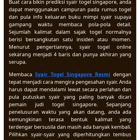
Buat cara bikin prediksi syair togel singapore, anda
dapat menggunakan campuran pada rumus togel
dan pula info keluaran buku mimpi syair supaya
gampang waktu membaca pola-pola detail.
Sejumlah kalimat dalam sajak togel normalnya
berisi bersangkutan satu insiden atau momen.
Menurut pengertiannya, syair togel online
sekarang menjadi 4 baris dan punya akhiran yang
serupa.
Membaca
Syair Togel Singapore Resmi
dengan
tepat menjadi cara mengira pengesahan syair. Anda
harus dapat mendalami lewat secara perlahan dan
pula putuskan syair yang paling banyak dicari
pemain judi togel singapore. Sepanjang
penelusuran waktu yang akan datang, anda ada
kemungkinan terasa bentuk kalimat yang
terdengar bersusila dan masih ada banyak kembali.
Pilihkan syair-syair yang diperhitungkan tembus