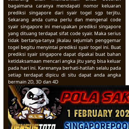
bagaimana caranya mendapati nomor keluaran
prediksi singapore dari syair togel sgp terjitu.
Sekarang anda cuma perlu dan mengenal code
syair singapore ini merupakan prediksi singapore
yang dituang terdapat sifat code syair. Maka serius
tidak bertanya-tanya jikalau sejumlah penggemar
togel begitu menyintai prediksi syair togel ini. Buat
prediksi syair singapore dapat dipakai buat bahan
ketidaksamaan mencari angka jitu yang bisa keluar
pada hari ini. Karenanya berhati-hatilah selalu pada
setiap terdapat dipicu di situ dapat anda angka
bermain 2D, 3D dan 4D