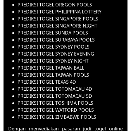
PREDIKSI TOGEL OREGON POOLS
PREDIKSI TOGEL PHILIPPINA LOTTERY
PREDIKSI TOGEL SINGAPORE POOLS
PREDIKSI TOGEL SINGAPORE NIGHT
PREDIKSI TOGEL SUNDA POOLS
PREDIKSI TOGEL SURABAYA POOLS
PREDIKSI TOGEL SYDNEY POOLS
PREDIKSI TOGEL SYDNEY EVENING
PREDIKSI TOGEL SYDNEY NIGHT
PREDIKSI TOGEL TAIWAN BALL
PREDIKSI TOGEL TAIWAN POOLS
PREDIKSI TOGEL TEXAS 4D
PREDIKSI TOGEL TOTOMACAU 4D
PREDIKSI TOGEL TOTOMACAU 5D
PREDIKSI TOGEL TOSHIMA POOLS
PREDIKSI TOGEL WATFORD POOLS
PREDIKSI TOGEL ZIMBABWE POOLS
Dengan menyediakan pasaran judi togel online