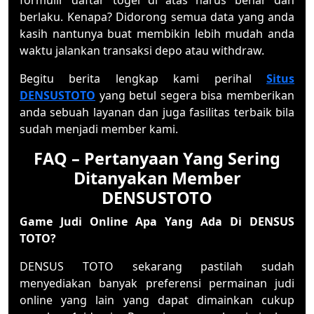
formulir daftar togel di atas harus benar dan
berlaku. Kenapa? Didorong semua data yang anda
kasih nantunya buat membikin lebih mudah anda
waktu jalankan transaksi depo atau withdraw.
Begitu berita lengkap kami perihal
Situs
DENSUSTOTO
yang betul segera bisa memberikan
anda sebuah layanan dan juga fasilitas terbaik bila
sudah menjadi member kami.
FAQ – Pertanyaan Yang Sering
Ditanyakan Member
DENSUSTOTO
Game Judi Online Apa Yang Ada Di DENSUS
TOTO?
DENSUS TOTO sekarang pastilah sudah
menyediakan banyak preferensi permainan judi
online yang lain yang dapat dimainkan cukup