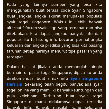
Pada yang lainnya sumber yang bisa kita
menggunakan buat terasa code Syair Singapore
buat jangkau angka akurat merupakan populasi
syair togel singapore. Waktu ini lebih banyak
alternatif forum-syair- sgp yang terdapat dan bisa
ditetapkan. Kita dapat jangkau banyak info dari
populasi itu terhitung info bocoran perihal angka
keluaran dan angka prediksi yang bisa kita pasang
taruhan setiap harinya menurut tipe pasaran yang
terdapat.
Dalam hal ini Jikalau anda memanglah pingin
bermain di pasar togel Singapore, dipicu itu anda
direkomendasi buat simak info
Syair Singapore
Hari Ini
. Sekarang telah begitu banyak ada syair
togel online yang memiliki banyak keuntungan dan
pula kelebihan. Terhitung buat syair togel
Singapore di mana didalamnya dapat tersedia
banyak info. Banyak masalah yang sekarang