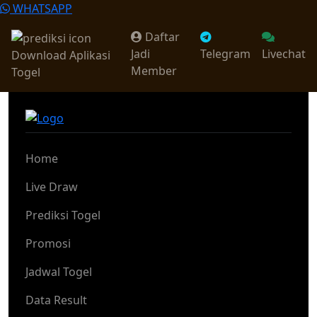
WHATSAPP
Daftar
Jadi
Telegram
Livechat
Download Aplikasi
Member
Togel
Home
Live Draw
Prediksi Togel
Promosi
Jadwal Togel
Data Result