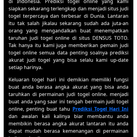
di Indonesia. Prediksi togel online yang kami
siapkan sekarang terlengkap dan menjadi situs judi
togel terpercaya dan terbesar di Dunia. Lantaran
itu tak salah jikalau sekarang sudah ada juta-an
orang yang mengandalkan buat menempatkan
taruhan judi togel online di situs DENSUS TOTO.
Tak hanya itu kami juga memberikan pemain judi
togel online semua data penting soalnya prediksi
akurat judi togel yang bisa selalu kami up-date
setiap harinya.
Keluaran togel hari ini demikian memiliki fungsi
buat anda berasa angka akurat yang bisa anda
taruhkan di permainan judi togel online. menjadi
buat anda yang saar ini tengah bermain judi togel
online, penting buat tahu
Prediksi Togel Hari Ini
dan awalan kali kalinya biar membantu anda
membikin berasa angka akurat lantaran itu anda
dapat mudah berasa kemenangan di permainan