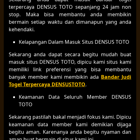
terpercaya DENSUS TOTO sepanjang 24 jam non
stop. Maka bisa membantu anda membikin
bermain setiap waktu dan dimanapun yang anda
kehendaki.
Kelapangan Dalam Masuk Situs DENSUS TOTO
Sekarang anda dapat secara begitu mudah buat
masuk situs DENSUS TOTO, dipicu kami situs kami
memiliki link preferensi yang bisa membantu
banyak member kami membikin ada
Bandar Judi
Togel Terpercaya DENSUSTOTO
.
Keamanan Data Seluruh Member DENSUS
TOTO
Sekarang pastilah bakal menjadi fokus kami. Dipicu
keamanan data member kami demikian dijaga
begitu aman. Karenanya anda begitu nyaman dan
aman buat bermain di situs kami ini.