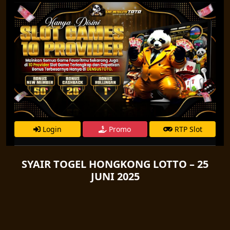
Login
Promo
RTP Slot
SYAIR TOGEL HONGKONG LOTTO – 25
JUNI 2025