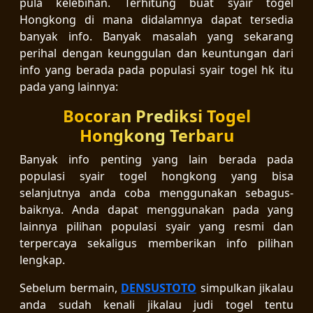
pula kelebihan. Terhitung buat syair togel
Hongkong di mana didalamnya dapat tersedia
banyak info. Banyak masalah yang sekarang
perihal dengan keunggulan dan keuntungan dari
info yang berada pada populasi syair togel hk itu
pada yang lainnya:
Bocoran Prediksi Togel
Hongkong Terbaru
Banyak info penting yang lain berada pada
populasi syair togel hongkong yang bisa
selanjutnya anda coba menggunakan sebagus-
baiknya. Anda dapat menggunakan pada yang
lainnya pilihan populasi syair yang resmi dan
terpercaya sekaligus memberikan info pilihan
lengkap.
Sebelum bermain,
DENSUSTOTO
simpulkan jikalau
anda sudah kenali jikalau judi togel tentu