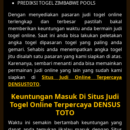
PREDIKSI TOGEL ZIMBABWE POOLS
Dengan menyediakan pasaran judi togel online
terlengkap dan terbesar pastilah bakal
memberikan keuntungan waktu anda bermain judi
togel online. Saat ini anda bisa lakukan peletakan
angka togel dipasaran togel yang paling anda
gemari. Sehabis anda menempatkan angka togel
jitu disalah satu pasaran yang kami siapkan di atas.
Karenanya, sembari menanti anda bisa memainkan
permainan judi online yang lain yang sudah kami
siapkan di
Situs Judi Online Terpercaya
DENSUSTOTO
.
Keuntungan Masuk Di Situs Judi
Togel Online Terpercaya DENSUS
TOTO
Waktu ini semakin bertambah keuntungan yang
dapat anda temukan jikalau masuk dengan Situs