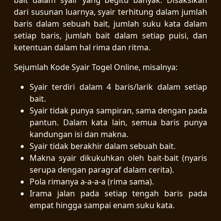
dari susunan luarnya, syair terhitung dalam jumlah
baris dalam sebuah bait, jumlah suku kata dalam
setiap baris, jumlah bait dalam setiap puisi, dan
ketentuan dalam hal rima dan ritma.
Sejumlah Kode Syair Togel Online, misalnya:
Syair terdiri dalam 4 baris/larik dalam setiap
bait.
Syair tidak punya sampiran, sama dengan pada
pantun. Dalam kata lain, semua baris punya
kandungan isi dan makna.
Syair tidak berakhir dalam sebuah bait.
Makna syair dikukuhkan oleh bait-bait (nyaris
serupa dengan paragraf dalam cerita).
Pola rimanya a-a-a-a (rima sama).
Irama jalan pada setiap tengah baris pada
empat hingga sampai enam suku kata.