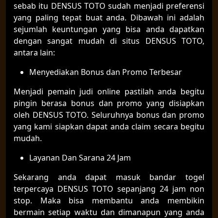
sebab itu DENSUS TOTO sudah menjadi preferensi
yang paling tepat buat anda. Dibawah ini adalah
sejumlah keuntungan yang bisa anda dapatkan
dengan sangat mudah di situs DENSUS TOTO,
antara lain:
Menyediakan Bonus dan Promo Terbesar
Menjadi pemain judi online pastilah anda begitu
pingin berasa bonus dan promo yang disiapkan
oleh DENSUS TOTO. Seluruhnya bonus dan promo
yang kami siapkan dapat anda claim secara begitu
mudah.
Layanan Dan Sarana 24 Jam
Sekarang anda dapat masuk bandar togel
terpercaya DENSUS TOTO sepanjang 24 jam non
stop. Maka bisa membantu anda membikin
bermain setiap waktu dan dimanapun yang anda