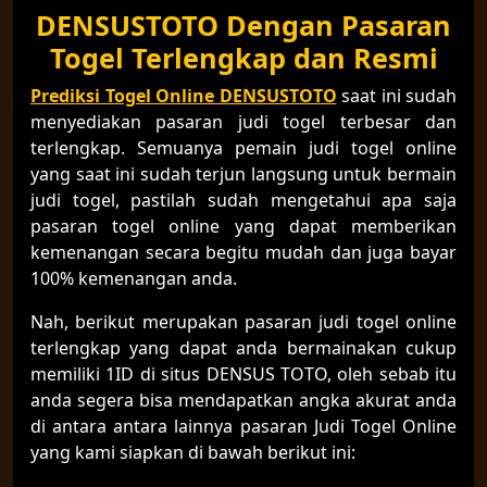
DENSUSTOTO Dengan Pasaran
Togel Terlengkap dan Resmi
Prediksi Togel Online DENSUSTOTO
saat ini sudah
menyediakan pasaran judi togel terbesar dan
terlengkap. Semuanya pemain judi togel online
yang saat ini sudah terjun langsung untuk bermain
judi togel, pastilah sudah mengetahui apa saja
pasaran togel online yang dapat memberikan
kemenangan secara begitu mudah dan juga bayar
100% kemenangan anda.
Nah, berikut merupakan pasaran judi togel online
terlengkap yang dapat anda bermainakan cukup
memiliki 1ID di situs DENSUS TOTO, oleh sebab itu
anda segera bisa mendapatkan angka akurat anda
di antara antara lainnya pasaran Judi Togel Online
yang kami siapkan di bawah berikut ini: