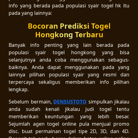
info yang berada pada populasi syair togel hk itu
pada yang lainnya:
Bocoran Prediksi Togel
Hongkong Terbaru
Banyak info penting yang lain berada pada
populasi syair togel hongkong yang bisa
selanjutnya anda coba menggunakan sebagus-
baiknya. Anda dapat menggunakan pada yang
lainnya pilihan populasi syair yang resmi dan
terpercaya sekaligus memberikan info pilihan
lengkap.
Sebelum bermain,
DENSUSTOTO
simpulkan jikalau
anda sudah kenali jikalau judi togel tentu
memberikan keuntungan yang lebih besar.
Sejumlah agen togel online pula menjual promo
disc. buat permainan togel tipe 2D, 3D, dan 4D.