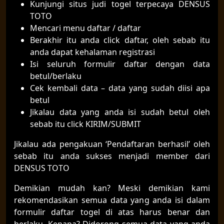
Kunjungi situs judi togel terpecaya DENSUS
TOTO
Mencari menu daftar / daftar
Berakhir itu anda click daftar, oleh sebab itu
anda dapat kehalaman registrasi
Isi seluruh formulir daftar dengan data
betul/berlaku
Cek kembali data – data yang sudah diisi apa
betul
Jikalau data yang anda isi sudah betul oleh
sebab itu click KIRIM/SUBMIT
Jikalau ada pengakuan ‘Pendaftaran berhasil’ oleh
sebab itu anda sukses menjadi member dari
DENSUS TOTO
Demikian mudah kan? Meski demikian kami
rekomendasikan semua data yang anda isi dalam
formulir daftar togel di atas harus benar dan
berlaku. Kenapa? Didorong semua data yang anda