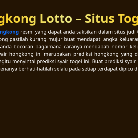
ngkong Lotto – Situs T
ongkong
resmi yang dapat anda saksikan dalam situs judi to
 pastilah kurang mujur buat mendapati angka keluaran tog
da bocoran bagaimana caranya mendapati nomor keluara
r hongkong ini merupakan prediksi hongkong yang ditu
gitu menyintai prediksi syair togel ini. Buat prediksi sy
arenanya berhati-hatilah selalu pada setiap terdapat dipicu