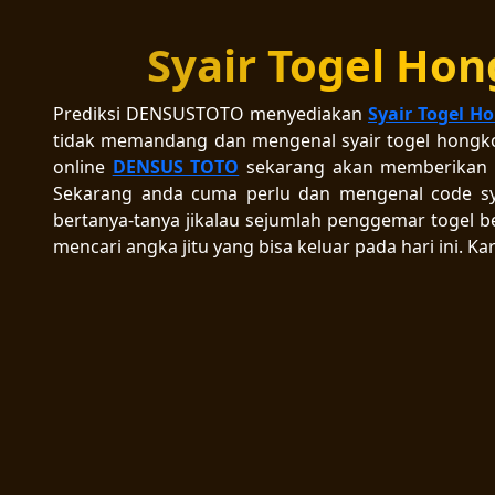
Syair Togel Ho
Prediksi DENSUSTOTO menyediakan
Syair Togel H
tidak memandang dan mengenal syair togel hongkong
online
DENSUS TOTO
sekarang akan memberikan an
Sekarang anda cuma perlu dan mengenal code syai
bertanya-tanya jikalau sejumlah penggemar togel be
mencari angka jitu yang bisa keluar pada hari ini. K