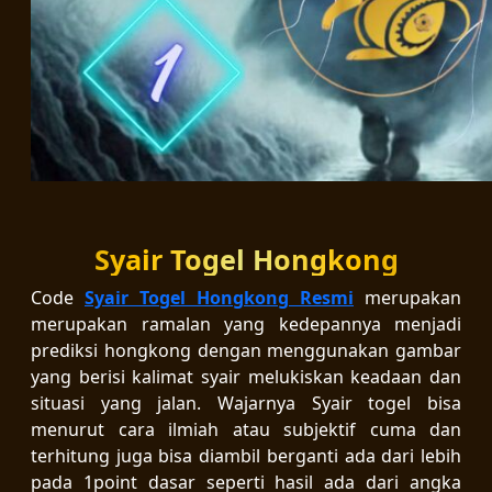
Syair Togel Hongkong
Code
Syair Togel Hongkong Resmi
merupakan
merupakan ramalan yang kedepannya menjadi
prediksi hongkong dengan menggunakan gambar
yang berisi kalimat syair melukiskan keadaan dan
situasi yang jalan. Wajarnya Syair togel bisa
menurut cara ilmiah atau subjektif cuma dan
terhitung juga bisa diambil berganti ada dari lebih
pada 1point dasar seperti hasil ada dari angka