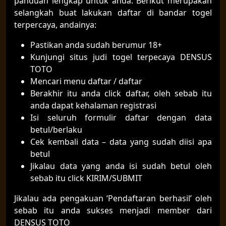
panduan lengkap untuk anda. Berikut merupakan
selangkah buat lakukan daftar di bandar togel
terpercaya, andainya:
Pastikan anda sudah berumur 18+
Kunjungi situs judi togel terpecaya DENSUS
TOTO
Mencari menu daftar / daftar
Berakhir itu anda click daftar, oleh sebab itu
anda dapat kehalaman registrasi
Isi seluruh formulir daftar dengan data
betul/berlaku
Cek kembali data – data yang sudah diisi apa
betul
Jikalau data yang anda isi sudah betul oleh
sebab itu click KIRIM/SUBMIT
Jikalau ada pengakuan ‘Pendaftaran berhasil’ oleh
sebab itu anda sukses menjadi member dari
DENSUS TOTO