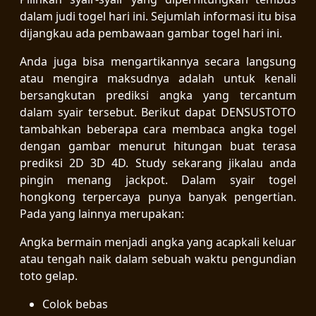
dalam judi togel hari ini. Sejumlah informasi itu bisa
dijangkau ada pembawaan gambar togel hari ini.
Anda juga bisa mengartikannya secara langsung
atau mengira maksudnya adalah untuk kenali
bersangkutan prediksi angka yang tercantum
dalam syair tersebut. Berikut dapat DENSUSTOTO
tambahkan beberapa cara membaca angka togel
dengan gambar menurut hitungan buat terasa
prediksi 2D 3D 4D. Study sekarang jikalau anda
pingin menang jackpot. Dalam syair togel
hongkong terpercaya punya banyak pengertian.
Pada yang lainnya merupakan:
Angka bermain menjadi angka yang acapkali keluar
atau tengah naik dalam sebuah waktu pengundian
toto gelap.
Colok bebas