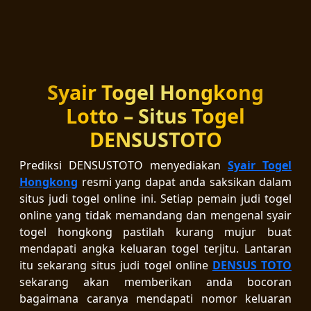
Syair Togel Hongkong
Lotto – Situs Togel
DENSUSTOTO
Prediksi DENSUSTOTO menyediakan
Syair Togel
Hongkong
resmi yang dapat anda saksikan dalam
situs judi togel online ini. Setiap pemain judi togel
online yang tidak memandang dan mengenal syair
togel hongkong pastilah kurang mujur buat
mendapati angka keluaran togel terjitu. Lantaran
itu sekarang situs judi togel online
DENSUS TOTO
sekarang akan memberikan anda bocoran
bagaimana caranya mendapati nomor keluaran