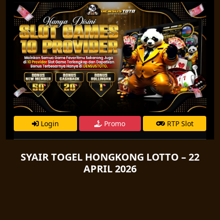
Login
Promo
RTP Slot
SYAIR TOGEL HONGKONG LOTTO – 22
APRIL 2026