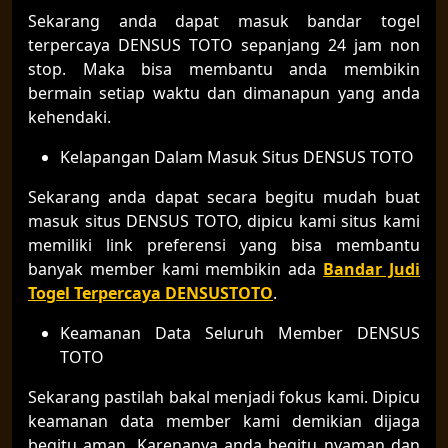
Sekarang anda dapat masuk bandar togel
terpercaya DENSUS TOTO sepanjang 24 jam non
stop. Maka bisa membantu anda membikin
bermain setiap waktu dan dimanapun yang anda
kehendaki.
Kelapangan Dalam Masuk Situs DENSUS TOTO
Sekarang anda dapat secara begitu mudah buat
masuk situs DENSUS TOTO, dipicu kami situs kami
memiliki link preferensi yang bisa membantu
banyak member kami membikin ada
Bandar Judi
Togel Terpercaya DENSUSTOTO
.
Keamanan Data Seluruh Member DENSUS
TOTO
Sekarang pastilah bakal menjadi fokus kami. Dipicu
keamanan data member kami demikian dijaga
begitu aman. Karenanya anda begitu nyaman dan