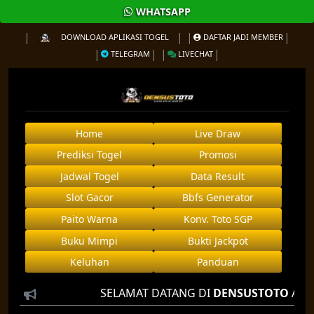
WHATSAPP
DOWNLOAD APLIKASI TOGEL
DAFTAR JADI MEMBER
TELEGRAM
LIVECHAT
Home
Live Draw
Prediksi Togel
Promosi
Jadwal Togel
Data Result
Slot Gacor
Bbfs Generator
Paito Warna
Konv. Toto SGP
Buku Mimpi
Bukti Jackpot
Keluhan
Panduan
SELAMAT DATANG DI
DENSUSTOTO
AGEN TOGEL