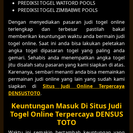
PREDIKSI TOGEL WATFORD POOLS
PREDIKSI TOGEL ZIMBABWE POOLS
Dengan menyediakan pasaran judi togel online
terlengkap dan terbesar pastilah bakal
memberikan keuntungan waktu anda bermain judi
togel online. Saat ini anda bisa lakukan peletakan
angka togel dipasaran togel yang paling anda
gemari. Sehabis anda menempatkan angka togel
jitu disalah satu pasaran yang kami siapkan di atas.
Karenanya, sembari menanti anda bisa memainkan
permainan judi online yang lain yang sudah kami
siapkan di
Situs Judi Online Terpercaya
DENSUSTOTO
.
Keuntungan Masuk Di Situs Judi
Togel Online Terpercaya DENSUS
TOTO
Waktu ini semakin bertambah keuntungan yang