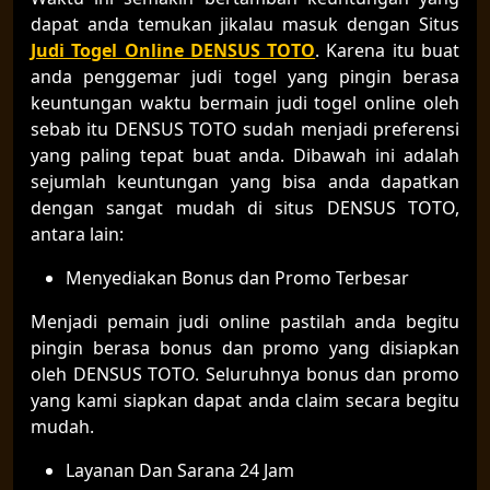
dapat anda temukan jikalau masuk dengan Situs
Judi Togel Online DENSUS TOTO
. Karena itu buat
anda penggemar judi togel yang pingin berasa
keuntungan waktu bermain judi togel online oleh
sebab itu DENSUS TOTO sudah menjadi preferensi
yang paling tepat buat anda. Dibawah ini adalah
sejumlah keuntungan yang bisa anda dapatkan
dengan sangat mudah di situs DENSUS TOTO,
antara lain:
Menyediakan Bonus dan Promo Terbesar
Menjadi pemain judi online pastilah anda begitu
pingin berasa bonus dan promo yang disiapkan
oleh DENSUS TOTO. Seluruhnya bonus dan promo
yang kami siapkan dapat anda claim secara begitu
mudah.
Layanan Dan Sarana 24 Jam