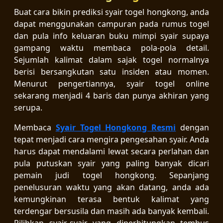
Buat cara bikin prediksi syair togel hongkong, anda
dapat menggunakan campuran pada rumus togel
dan pula info keluaran buku mimpi syair supaya
gampang waktu membaca pola-pola detail.
Sejumlah kalimat dalam sajak togel normalnya
berisi bersangkutan satu insiden atau momen.
Menurut pengertiannya, syair togel online
sekarang menjadi 4 baris dan punya akhiran yang
serupa.
Membaca
Syair Togel Hongkong Resmi
dengan
tepat menjadi cara mengira pengesahan syair. Anda
harus dapat mendalami lewat secara perlahan dan
pula putuskan syair yang paling banyak dicari
pemain judi togel hongkong. Sepanjang
penelusuran waktu yang akan datang, anda ada
kemungkinan terasa bentuk kalimat yang
terdengar bersusila dan masih ada banyak kembali.
Pilihkan syair-syair yang diperhitungkan tembus