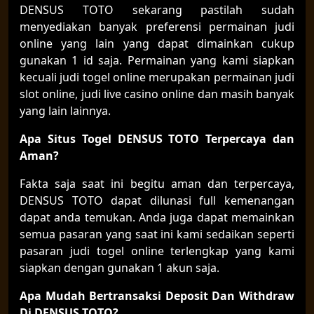
DENSUS TOTO sekarang pastilah sudah
menyediakan banyak preferensi permainan judi
online yang lain yang dapat dimainkan cukup
gunakan 1 id saja. Permainan yang kami siapkan
kecuali judi togel online merupakan permainan judi
slot online, judi live casino online dan masih banyak
yang lain lainnya.
Apa Situs Togel DENSUS TOTO Terpercaya dan
Aman?
Fakta saja saat ini begitu aman dan terpercaya,
DENSUS TOTO dapat dilunasi full kemenangan
dapat anda temukan. Anda juga dapat memainkan
semua pasaran yang saat ini kami sedaikan seperti
pasaran judi togel online terlengkap yang kami
siapkan dengan gunakan 1 akun saja.
Apa Mudah
Bert
ransaksi Deposit Dan Withdraw
Di DENSUS TOTO?