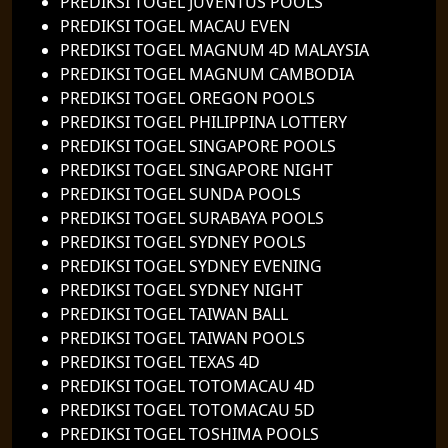
PREDIKSI TOGEL JUVENTUS POOLS
PREDIKSI TOGEL MACAU EVEN
PREDIKSI TOGEL MAGNUM 4D MALAYSIA
PREDIKSI TOGEL MAGNUM CAMBODIA
PREDIKSI TOGEL OREGON POOLS
PREDIKSI TOGEL PHILIPPINA LOTTERY
PREDIKSI TOGEL SINGAPORE POOLS
PREDIKSI TOGEL SINGAPORE NIGHT
PREDIKSI TOGEL SUNDA POOLS
PREDIKSI TOGEL SURABAYA POOLS
PREDIKSI TOGEL SYDNEY POOLS
PREDIKSI TOGEL SYDNEY EVENING
PREDIKSI TOGEL SYDNEY NIGHT
PREDIKSI TOGEL TAIWAN BALL
PREDIKSI TOGEL TAIWAN POOLS
PREDIKSI TOGEL TEXAS 4D
PREDIKSI TOGEL TOTOMACAU 4D
PREDIKSI TOGEL TOTOMACAU 5D
PREDIKSI TOGEL TOSHIMA POOLS