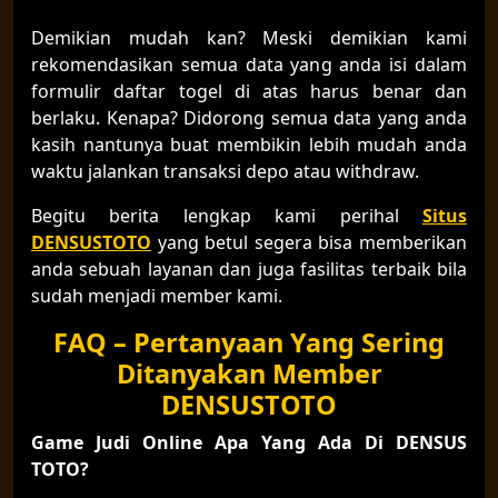
Demikian mudah kan? Meski demikian kami
rekomendasikan semua data yang anda isi dalam
formulir daftar togel di atas harus benar dan
berlaku. Kenapa? Didorong semua data yang anda
kasih nantunya buat membikin lebih mudah anda
waktu jalankan transaksi depo atau withdraw.
Begitu berita lengkap kami perihal
Situs
DENSUSTOTO
yang betul segera bisa memberikan
anda sebuah layanan dan juga fasilitas terbaik bila
sudah menjadi member kami.
FAQ – Pertanyaan Yang Sering
Ditanyakan Member
DENSUSTOTO
Game Judi Online Apa Yang Ada Di DENSUS
TOTO?