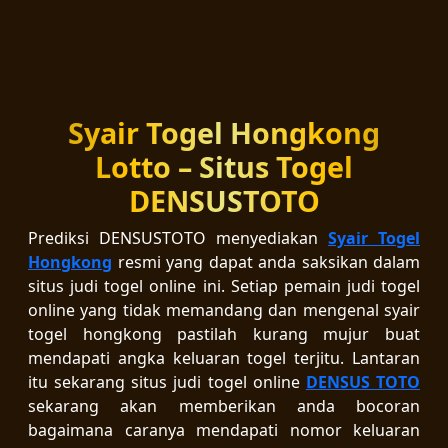
Syair Togel Hongkong
Lotto – Situs Togel
DENSUSTOTO
Prediksi DENSUSTOTO menyediakan
Syair Togel
Hongkong
resmi yang dapat anda saksikan dalam
situs judi togel online ini. Setiap pemain judi togel
online yang tidak memandang dan mengenal syair
togel hongkong pastilah kurang mujur buat
mendapati angka keluaran togel terjitu. Lantaran
itu sekarang situs judi togel online
DENSUS TOTO
sekarang akan memberikan anda bocoran
bagaimana caranya mendapati nomor keluaran