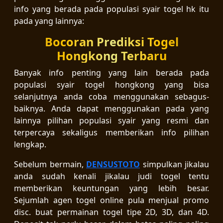
info yang berada pada populasi syair togel hk itu
pada yang lainnya:
Bocoran Prediksi Togel
Hongkong Terbaru
Banyak info penting yang lain berada pada
populasi syair togel hongkong yang bisa
selanjutnya anda coba menggunakan sebagus-
baiknya. Anda dapat menggunakan pada yang
lainnya pilihan populasi syair yang resmi dan
terpercaya sekaligus memberikan info pilihan
lengkap.
Sebelum bermain,
DENSUSTOTO
simpulkan jikalau
anda sudah kenali jikalau judi togel tentu
memberikan keuntungan yang lebih besar.
Sejumlah agen togel online pula menjual promo
disc. buat permainan togel tipe 2D, 3D, dan 4D.