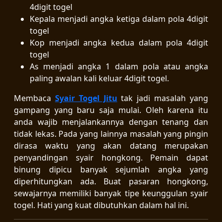
4digit togel
Kepala menjadi angka ketiga dalam pola 4digit
togel
Kop menjadi angka kedua dalam pola 4digit
togel
As menjadi angka 1 dalam pola atau angka
paling awalan kali keluar 4digit togel.
Membaca
Syair Togel Jitu
tak jadi masalah yang
gampang yang baru saja mulai. Oleh karena itu
anda wajib menjalankannya dengan tenang dan
tidak lekas. Pada yang lainnya masalah yang pingin
dirasa waktu yang akan datang merupakan
penyandingan syair hongkong. Pemain dapat
binung dipicu banyak sejumlah angka yang
diperhitungkan ada. Buat pasaran hongkong,
sewajarnya memiliki banyak tipe keunggulan syair
togel. Hati yang kuat dibutuhkan dalam hal ini.