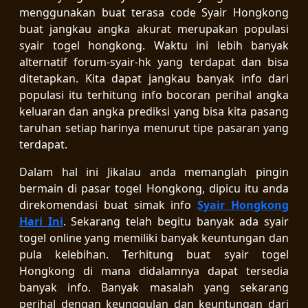
menggunakan buat terasa code Syair Hongkong
buat jangkau angka akurat merupakan populasi
syair togel hongkong. Waktu ini lebih banyak
alternatif forum-syair-hk yang terdapat dan bisa
ditetapkan. Kita dapat jangkau banyak info dari
populasi itu terhitung info bocoran perihal angka
keluaran dan angka prediksi yang bisa kita pasang
taruhan setiap harinya menurut tipe pasaran yang
terdapat.
Dalam hal ini Jikalau anda memanglah pingin
bermain di pasar togel Hongkong, dipicu itu anda
direkomendasi buat simak info
Syair Hongkong
Hari Ini
. Sekarang telah begitu banyak ada syair
togel online yang memiliki banyak keuntungan dan
pula kelebihan. Terhitung buat syair togel
Hongkong di mana didalamnya dapat tersedia
banyak info. Banyak masalah yang sekarang
perihal dengan keunggulan dan keuntungan dari