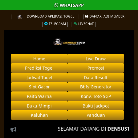
WHATSAPP
DOWNLOAD APLIKASI TOGEL
DAFTAR JADI MEMBER
TELEGRAM
LIVECHAT
Home
Live Draw
Prediksi Togel
Promosi
Jadwal Togel
Data Result
Slot Gacor
Bbfs Generator
Paito Warna
Konv. Toto SGP
Buku Mimpi
Bukti Jackpot
Keluhan
Panduan
SELAMAT DATANG DI
DENSUSTOTO
AG