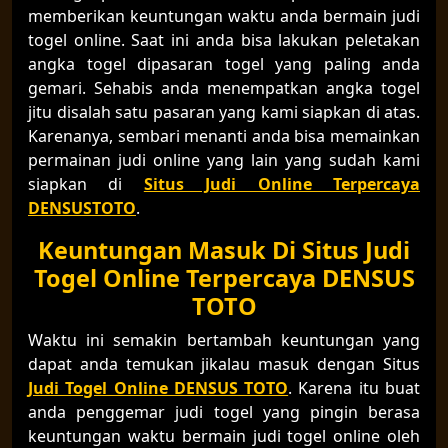
memberikan keuntungan waktu anda bermain judi
togel online. Saat ini anda bisa lakukan peletakan
angka togel dipasaran togel yang paling anda
gemari. Sehabis anda menempatkan angka togel
jitu disalah satu pasaran yang kami siapkan di atas.
Karenanya, sembari menanti anda bisa memainkan
permainan judi online yang lain yang sudah kami
siapkan di
Situs Judi Online Terpercaya
DENSUSTOTO
.
Keuntungan Masuk Di Situs Judi
Togel Online Terpercaya DENSUS
TOTO
Waktu ini semakin bertambah keuntungan yang
dapat anda temukan jikalau masuk dengan Situs
Judi Togel Online DENSUS TOTO
. Karena itu buat
anda penggemar judi togel yang pingin berasa
keuntungan waktu bermain judi togel online oleh