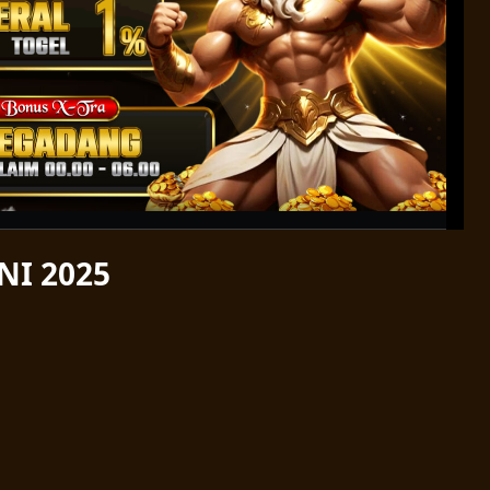
NI 2025