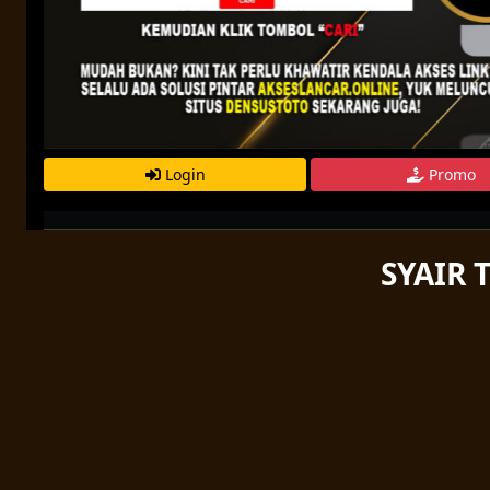
Login
Promo
SYAIR 