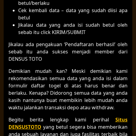
betul/berlaku
Cek kembali data – data yang sudah diisi apa
betul
Jikalau data yang anda isi sudah betul oleh
sebab itu click KIRIM/SUBMIT
Jikalau ada pengakuan ‘Pendaftaran berhasil’ oleh
sebab itu anda sukses menjadi member dari
DENSUS TOTO
Demikian mudah kan? Meski demikian kami
rekomendasikan semua data yang anda isi dalam
formulir daftar togel di atas harus benar dan
berlaku. Kenapa? Didorong semua data yang anda
kasih nantunya buat membikin lebih mudah anda
waktu jalankan transaksi depo atau withdraw.
Begitu berita lengkap kami perihal
Situs
DENSUSTOTO
yang betul segera bisa memberikan
anda sebuah layanan dan juga fasilitas terbaik bila