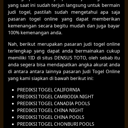
yang saat ini sudah terjun langsung untuk bermain
judi togel, pastilah sudah mengetahui apa saja
pasaran togel online yang dapat memberikan
kemenangan secara begitu mudah dan juga bayar
100% kemenangan anda.
Nah, berikut merupakan pasaran judi togel online
terlengkap yang dapat anda bermainakan cukup
memiliki 1ID di situs DENSUS TOTO, oleh sebab itu
anda segera bisa mendapatkan angka akurat anda
di antara antara lainnya pasaran Judi Togel Online
yang kami siapkan di bawah berikut ini:
PREDIKSI TOGEL CALIFORNIA
PREDIKSI TOGEL CAMBODIA NIGHT
PREDIKSI TOGEL CANADIA POOLS
PREDIKSI TOGEL CHINA NIGHT
PREDIKSI TOGEL CHINA POOLS
PREDIKSI TOGEL CHONBURI POOLS